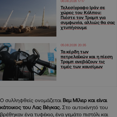
06.08.2026 17:17
Τελεσίγραφο Ιράν σε
χώρες του Κόλπου:
Πιέστε τον Τραμπ για
συμφωνία, αλλιώς θα σας
χτυπήσουμε
05.08.2026 20:35
Τα κέρδη των
πετρελαϊκών και η πίεση
Τραμπ ανεβάζουν τις
τιμές των καυσίμων
Ο συλληφθείς ονομάζεται
Βεμ Μίλερ και είναι
κάτοικος του Λας Βέγκας.
Στο αυτοκίνητό του
βρέθηκαν ένα τυφέκιο, ένα γεμάτο πιστόλι και