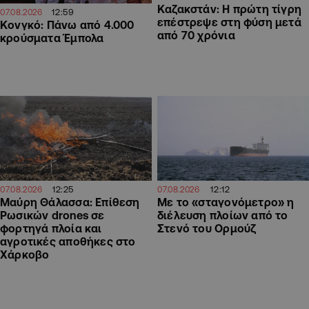
Καζακστάν: Η πρώτη τίγρη
12:59
07.08.2026
επέστρεψε στη φύση μετά
Κονγκό: Πάνω από 4.000
από 70 χρόνια
κρούσματα Έμπολα
12:25
12:12
07.08.2026
07.08.2026
Μαύρη Θάλασσα: Επίθεση
Με το «σταγονόμετρο» η
Ρωσικών drones σε
διέλευση πλοίων από το
φορτηγά πλοία και
Στενό του Ορμούζ
αγροτικές αποθήκες στο
Χάρκοβο