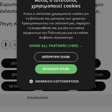
Ευρωπαϊκά και το αμερικανικό χρηματιστήριο
χρησιμοποιεί cookies
έκλεισαν καταγράφοντας καθαρές ανόδους.
Αυτός ο ιστότοπος χρησιμοποιεί cookies για
τη βελτίωση της εμπειρίας των χρηστών.
Πηγή: ΚΥΠΕ/ΑΠΕ-ΜΠΕ
Χρησιμοποιώντας τον ιστότοπό μας, παρέχετε
τη συγκατάθεσή σας για όλα τα cookies
σύμφωνα με την Πολιτική μας για τα cookies.
Διαβάστε περισσότερα
Alpha Podcasts
SHOW ALL PARTNERS
(1499) →
ΑΠΌΡΡΙΨΗ ΌΛΩΝ
ΔΙΕΘΝΗ
ΗΠΑ
ΙΡΑΝ
ΑΠΟΔΟΧΉ ΌΛΩΝ
ΙΣΡΑΗΛ
ΚΟΣΜΟΣ
ΜΕΣΗ ΑΝΑΤΟΛΗ
ΕΜΦΆΝΙΣΗ ΛΕΠΤΟΜΕΡΕΙΏΝ
ΝΕΤΑΝΙΑΧΟΥ
ΠΟΛΕΜΟΣ
ΤΡΑΜΠ
Advertisement