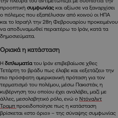
την πλευρά του αντιμετωπίζει με δυσπιστία την
προοπτική
συμφωνίας
και αξίωσε να ξαναρχίσει
ο πόλεμος που εξαπέλυσαν από κοινού οι ΗΠΑ
και το Ισραήλ την 28η Φεβρουαρίου προκειμένου
να αποδυναμωθεί περαιτέρω το Ιράν, κατά τα
δημοσιεύματα.
Οριακά η κατάσταση
Η
διπλωματία
του Ιράν επιβεβαίωσε χθες
Τετάρτη το βράδυ πως έλαβε και «εξετάζει» την
πιο πρόσφατη αμερικανική πρόταση για τον
τερματισμό του πολέμου, μέσω Πακιστάν, η
κυβέρνηση του οποίου έχει αναλάβει, μαζί με
άλλες, μεσολαβητικό ρόλο, ενώ ο
Ντόναλντ
Τραμπ
προειδοποίησε πως η κατάσταση
βρίσκεται «στο όριο» – της σύναψης συμφωνίας