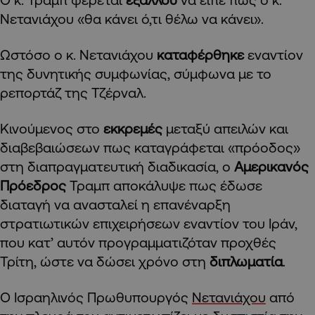
Νετανιάχου «θα κάνει ό,τι θέλω να κάνει».
Ωστόσο ο κ. Νετανιάχου
καταφέρθηκε
εναντίον
της δυνητικής συμφωνίας, σύμφωνα με το
ρεπορτάζ της Τζέρναλ.
Κινούμενος στο
εκκρεμές
μεταξύ απειλών και
διαβεβαιώσεων πως καταγράφεται «πρόοδος»
στη διαπραγματευτική διαδικασία, ο
Αμερικανός
Πρόεδρος
Τραμπ αποκάλυψε πως έδωσε
διαταγή να ανασταλεί η επανέναρξη
στρατιωτικών επιχειρήσεων εναντίον του Ιράν,
που κατ’ αυτόν προγραμματιζόταν προχθές
Τρίτη, ώστε να δώσει χρόνο στη
διπλωματία
.
Ο Ισραηλινός Πρωθυπουργός
Νετανιάχου
από