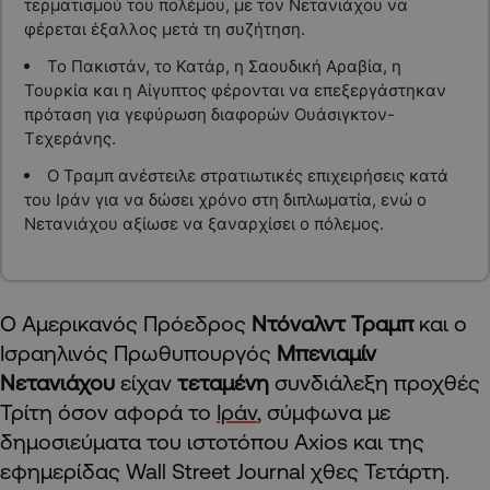
τερματισμού του πολέμου, με τον Νετανιάχου να
φέρεται έξαλλος μετά τη συζήτηση.
Το Πακιστάν, το Κατάρ, η Σαουδική Αραβία, η
Τουρκία και η Αίγυπτος φέρονται να επεξεργάστηκαν
πρόταση για γεφύρωση διαφορών Ουάσιγκτον-
Τεχεράνης.
Ο Τραμπ ανέστειλε στρατιωτικές επιχειρήσεις κατά
του Ιράν για να δώσει χρόνο στη διπλωματία, ενώ ο
Νετανιάχου αξίωσε να ξαναρχίσει ο πόλεμος.
Ο Αμερικανός Πρόεδρος
Ντόναλντ Τραμπ
και ο
Ισραηλινός Πρωθυπουργός
Μπενιαμίν
Νετανιάχου
είχαν
τεταμένη
συνδιάλεξη προχθές
Τρίτη όσον αφορά το
Ιράν
, σύμφωνα με
δημοσιεύματα του ιστοτόπου Axios και της
εφημερίδας Wall Street Journal χθες Τετάρτη.