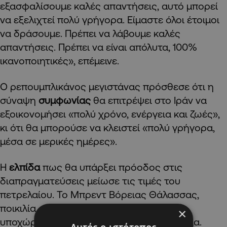
εξασφαλίσουμε καλές απαντήσεις, αυτό μπορεί
να εξελιχτεί πολύ γρήγορα. Είμαστε όλοι έτοιμοι
να δράσουμε. Πρέπει να λάβουμε καλές
απαντήσεις. Πρέπει να είναι απόλυτα, 100%
ικανοποιητικές», επέμεινε.
Ο ρεπουμπλικάνος μεγιστάνας πρόσθεσε ότι η
σύναψη
συμφωνίας
θα επιτρέψει στο Ιράν να
εξοικονομήσει «πολύ χρόνο, ενέργεια και ζωές»,
κι ότι θα μπορούσε να κλειστεί «πολύ γρήγορα,
μέσα σε μερικές ημέρες».
Η
ελπίδα
πως θα υπάρξει πρόοδος στις
διαπραγματεύσεις μείωσε τις τιμές του
πετρελαίου. Το Μπρεντ Βόρειας Θάλασσας,
ποικιλία αναφοράς στις διεθνείς αγορές,
×
υποχώρησε κατά 5,63%, στα 105,02 δολάρια.
Αυτός ο ιστότοπος