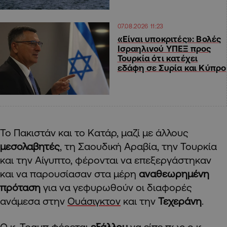
07.08.2026 11:23
«Είναι υποκριτές»: Βολές
Ισραηλινού ΥΠΕΞ προς
Τουρκία ότι κατέχει
εδάφη σε Συρία και Κύπρο
Το Πακιστάν και το Κατάρ, μαζί με άλλους
μεσολαβητές
, τη Σαουδική Αραβία, την Τουρκία
και την Αίγυπτο, φέρονται να επεξεργάστηκαν
και να παρουσίασαν στα μέρη
αναθεωρημένη
πρόταση
για να γεφυρωθούν οι διαφορές
ανάμεσα στην
Ουάσιγκτον
και την
Τεχεράνη
.
Ο κ. Τραμπ φέρεται
εξάλλου
να είπε πως ο κ.