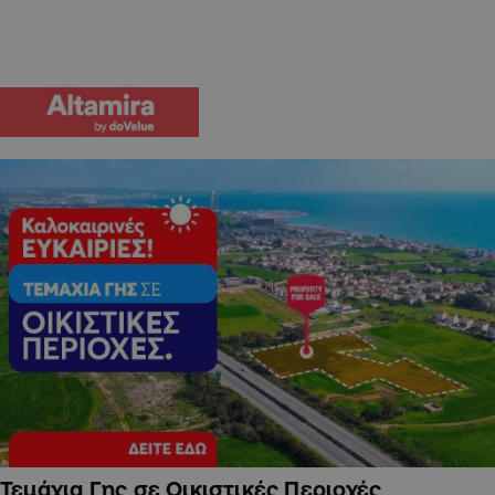
Τεμάχια Γης σε Οικιστικές Περιοχές