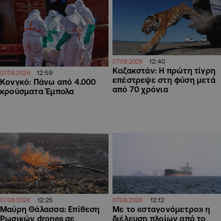
12:40
07.08.2026
Καζακστάν: Η πρώτη τίγρη
12:59
07.08.2026
επέστρεψε στη φύση μετά
Κονγκό: Πάνω από 4.000
από 70 χρόνια
κρούσματα Έμπολα
12:25
12:12
07.08.2026
07.08.2026
Μαύρη Θάλασσα: Επίθεση
Με το «σταγονόμετρο» η
Ρωσικών drones σε
διέλευση πλοίων από το