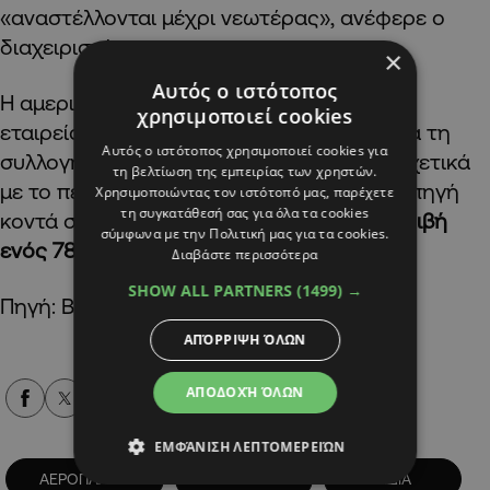
«αναστέλλονται μέχρι νεωτέρας», ανέφερε ο
διαχειριστής.
×
Αυτός ο ιστότοπος
Η αμερικανική αεροπορική
χρησιμοποιεί cookies
εταιρεία
Boeing
δήλωσε ότι «εργάζεται για τη
Αυτός ο ιστότοπος χρησιμοποιεί cookies για
συλλογή περισσότερων πληροφοριών» σχετικά
τη βελτίωση της εμπειρίας των χρηστών.
με το περιστατικό, το οποίο, σύμφωνα με πηγή
Χρησιμοποιώντας τον ιστότοπό μας, παρέχετε
τη συγκατάθεσή σας για όλα τα cookies
κοντά στην υπόθεση,
είναι η πρώτη συντριβή
σύμφωνα με την Πολιτική μας για τα cookies.
ενός 787 Dreamliner.
Διαβάστε περισσότερα
SHOW ALL PARTNERS
(1499) →
Πηγή: BBC/ΚΥΠΕ/ΑΠΕ-ΜΠΕ
ΑΠΌΡΡΙΨΗ ΌΛΩΝ
ΑΠΟΔΟΧΉ ΌΛΩΝ
Alpha Podcasts
ΕΜΦΆΝΙΣΗ ΛΕΠΤΟΜΕΡΕΙΏΝ
ΑΕΡΟΠΛΑΝΟ
ΔΙΕΘΝΗ
ΙΝΔΙΑ