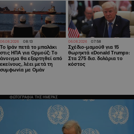
08:13
07:58
06.08.2026
06.08.2026
Το Ιράν πετά το μπαλάκι
Σχέδιο-μαμούθ για 15
στις ΗΠΑ για Ορμούζ: Το
θωρηκτά «Donald Trump»:
άνοιγμα θα εξαρτηθεί από
Στα 275 δισ. δολάρια το
εκείνους, λέει μετά τη
κόστος
συμφωνία με Ομάν
ΦΩΤΟΓΡΑΦΙΑ ΤΗΣ ΗΜΕΡΑΣ