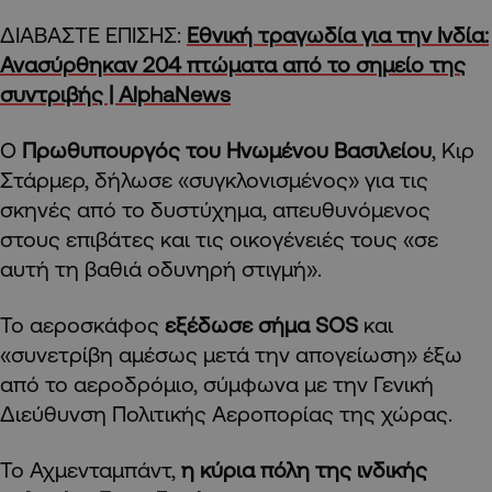
ΔΙΑΒΑΣΤΕ ΕΠΙΣΗΣ:
Εθνική τραγωδία για την Ινδία:
Ανασύρθηκαν 204 πτώματα από το σημείο της
συντριβής | AlphaNews
Ο
Πρωθυπουργός
του Ηνωμένου Βασιλείου
, Κιρ
Στάρμερ, δήλωσε «συγκλονισμένος» για τις
σκηνές από το δυστύχημα, απευθυνόμενος
στους επιβάτες και τις οικογένειές τους «σε
αυτή τη βαθιά οδυνηρή στιγμή».
Το αεροσκάφος
εξέδωσε σήμα SOS
και
«συνετρίβη αμέσως μετά την απογείωση» έξω
από το αεροδρόμιο, σύμφωνα με την Γενική
Διεύθυνση Πολιτικής Αεροπορίας της χώρας.
Το Αχμενταμπάντ,
η κύρια πόλη της ινδικής