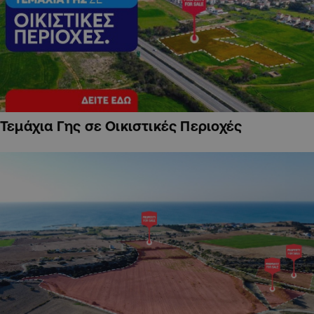
Τεμάχια Γης σε Οικιστικές Περιοχές