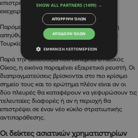
επιστρέψουν στην πλήρη εφαρμογή της
SHOW ALL PARTNERS
(1499) →
εκεχειρίας.
ΑΠΌΡΡΙΨΗ ΌΛΩΝ
Παρόμοιες εκκλήσεις για αυτοσυγκράτηση
ΑΠΟΔΟΧΉ ΌΛΩΝ
απηύθυναν το Πακιστάν, η Ρωσία, η Κίνα, η
Τουρκία, η Ινδία και η Σαουδική Αραβία.
ΕΜΦΆΝΙΣΗ ΛΕΠΤΟΜΕΡΕΙΏΝ
Παρά την αισιοδοξία που εκπέμπει ο Λευκός
Οίκος, η εικόνα παραμένει εξαιρετικά ρευστή. Οι
διαπραγματεύσεις βρίσκονται στο πιο κρίσιμο
σημείο τους και το ερώτημα πλέον είναι αν οι
δύο πλευρές θα καταφέρουν να γεφυρώσουν τις
τελευταίες διαφορές ή αν η περιοχή θα
επιστρέψει σε έναν νέο κύκλο στρατιωτικής
αντιπαράθεσης.
Οι δείκτες ασιατικών χρηματιστηρίων