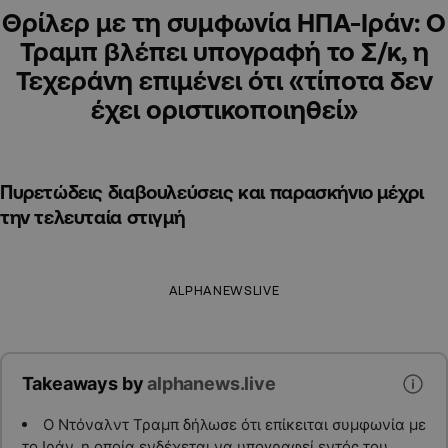
Θρίλερ με τη συμφωνία ΗΠΑ-Ιράν: Ο
Τραμπ βλέπει υπογραφή το Σ/κ, η
Τεχεράνη επιμένει ότι «τίποτα δεν
έχει οριστικοποιηθεί»
Πυρετώδεις διαβουλεύσεις και παρασκήνιο μέχρι
την τελευταία στιγμή
ALPHANEWSLIVE
Takeaways by
alphanews.live
Ο Ντόναλντ Τραμπ δήλωσε ότι επίκειται συμφωνία με
το Ιράν, η οποία ενδέχεται να υπογραφεί εντός του