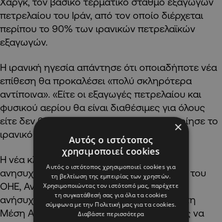
Χαργκ, τον βασικό τερματικό σταθμό εξαγωγών
πετρελαίου του Ιράν, από τον οποίο διέρχεται
περίπου το 90% των ιρανικών πετρελαϊκών
εξαγωγών.
Η ιρανική ηγεσία απάντησε ότι οποιαδήποτε νέα
επίθεση θα προκαλέσει «πολύ σκληρότερα
αντίποινα». «Είτε οι εξαγωγές πετρελαίου και
φυσικού αερίου θα είναι διαθέσιμες για όλους
είτε δεν θα είναι για κανέναν», προειδοποίησε το
×
ιρανικό στρατιωτικό επιτελείο.
Αυτός ο ιστότοπος
χρησιμοποιεί cookies
Η νέα κλιμάκωση έχει προκαλέσει έντονη
Αυτός ο ιστότοπος χρησιμοποιεί cookies για
ανησυχία διεθνώς. Ο γενικός γραμματέας του
τη βελτίωση της εμπειρίας των χρηστών.
ΟΗΕ, Αντόνιο Γκουτέρες, δήλωσε «βαθιά
Χρησιμοποιώντας τον ιστότοπό μας, παρέχετε
τη συγκατάθεσή σας για όλα τα cookies
ανήσυχος» για τη συνεχιζόμενη ένταση στη
σύμφωνα με την Πολιτική μας για τα cookies.
Μέση Ανατολή και κάλεσε τις δύο πλευρές να
Διαβάστε περισσότερα