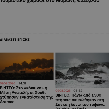
Τουριστικό χωράφι στο Μαρώνι, €225,000
ΔΙΑΒΑΣΤΕ ΕΠΙΣΗΣ
14:31
09.08.2026
ΒΙΝΤΕΟ: Στο «κόκκινο» η
08:52
09.08.2026
Μέση Ανατολή, οι Χούθι
ΒΙΝΤΕΟ: Πάνω από 1.300
χτύπησαν εγκατάσταση της
πτήσεις ακυρώθηκαν στη
Aramco
Σαγκάη λόγω του τυφώνα
Dolphin, μαζικές