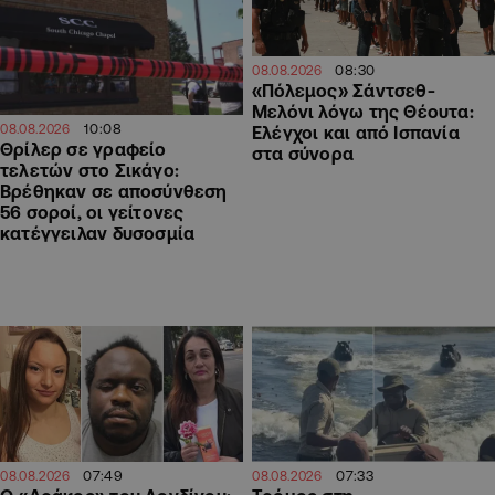
08:30
08.08.2026
«Πόλεμος» Σάντσεθ-
Μελόνι λόγω της Θέουτα:
10:08
08.08.2026
Ελέγχοι και από Ισπανία
Θρίλερ σε γραφείο
στα σύνορα
τελετών στο Σικάγο:
Βρέθηκαν σε αποσύνθεση
56 σοροί, οι γείτονες
κατέγγειλαν δυσοσμία
07:49
07:33
08.08.2026
08.08.2026