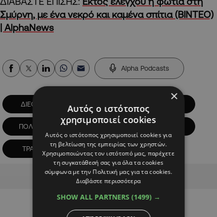
ΔΙΑΒΑΣΤΕ ΕΠΙΣΗΣ:
Εκτός ελέγχου η φωτιά στη
Σμύρνη, με ένα νεκρό και καμένα σπίτια (ΒΙΝΤΕΟ)
| AlphaNews
Alpha Podcasts
×
ΔΙΕΘΝΗ
ΗΠΑ
ΚΟΣΜΟΣ
Αυτός ο ιστότοπος
χρησιμοποιεί cookies
ΠΟΛΙΤΚΗ
ΠΟΥΤΙΝ
ΡΩΣΙΑ
Αυτός ο ιστότοπος χρησιμοποιεί cookies για
τη βελτίωση της εμπειρίας των χρηστών.
ΤΡΑΜΠ
Χρησιμοποιώντας τον ιστότοπό μας, παρέχετε
τη συγκατάθεσή σας για όλα τα cookies
Advertisement
σύμφωνα με την Πολιτική μας για τα cookies.
Διαβάστε περισσότερα
SHOW ALL PARTNERS
(1499) →