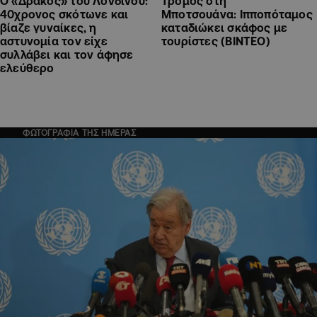
Ο «Δράκος» του Λονδίνου:
Τρόμος στη
40χρονος σκότωνε και
Μποτσουάνα: Ιπποπόταμος
βίαζε γυναίκες, η
καταδιώκει σκάφος με
αστυνομία τον είχε
τουρίστες (ΒΙΝΤΕΟ)
συλλάβει και τον άφησε
ελεύθερο
ΦΩΤΟΓΡΑΦΙΑ ΤΗΣ ΗΜΕΡΑΣ