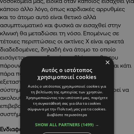
νοσοκομεία μας, ειδικά όταν κάποιος εισαχθεί για
κάποιο άλλο λόγο, όπως καρδιακές αρρυθμίες
και το άτομο αυτό είναι θετικό αλλά
ασυμπτωματικό και φυσικά αν εισαχθεί στην
κλινική θα μεταδώσει τη νόσο. Επομένως σε
τέτοιες περιπτώσεις οι ακτίνες Χ είναι αρκετά
διαδεδομένες, δηλαδή ένα άτομο το οποίο
εισάγεται για καρδιακά προβλήματα, θα του
×
πάρουν 3 με 10 ακτινογραφίες και μετά είναι κάτι
Αυτός ο ιστότοπος
πάρα πολύ απλό, αυτή η ακτινογραφία να
χρησιμοποιεί cookies
εξεταστεί από αυτό το σύστημα και αν το
Αυτός ο ιστότοπος χρησιμοποιεί cookies για
σύστημα μας πει ότι είναι θετικό τότε μπορεί να
τη βελτίωση της εμπειρίας των χρηστών.
ακολουθήσει εξέταση με PCR όπου θα
Χρησιμοποιώντας τον ιστότοπό μας, παρέχετε
τη συγκατάθεσή σας για όλα τα cookies
επιβεβαιώσει αυτή τη διάγνωση του
σύμφωνα με την Πολιτική μας για τα cookies.
συστήματος.»
Διαβάστε περισσότερα
SHOW ALL PARTNERS
(1499) →
Ενδιαφέρον από Ολλανδία