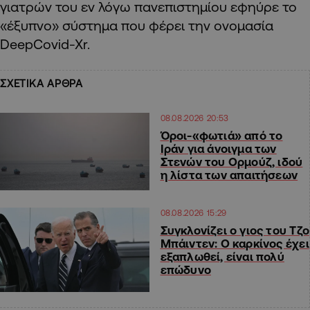
γιατρών του εν λόγω πανεπιστημίου εφηύρε το
«έξυπνο» σύστημα που φέρει την ονομασία
DeepCovid-Xr.
ΣΧΕΤΙΚΑ ΑΡΘΡΑ
08.08.2026 20:53
Όροι-«φωτιά» από το
Ιράν για άνοιγμα των
Στενών του Ορμούζ, ιδού
η λίστα των απαιτήσεων
08.08.2026 15:29
Συγκλονίζει ο γιος του Τζο
Μπάιντεν: Ο καρκίνος έχει
εξαπλωθεί, είναι πολύ
επώδυνο