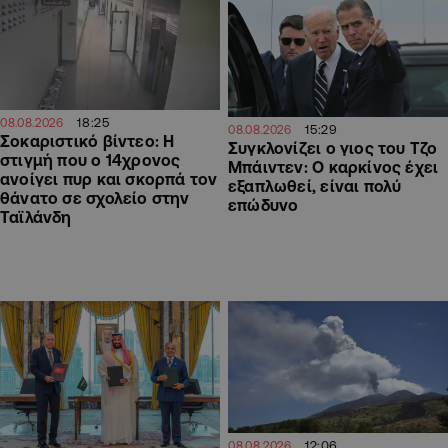
18:25
08.08.2026
15:29
08.08.2026
Σοκαριστικό βίντεο: Η
Συγκλονίζει ο γιος του Τζο
στιγμή που ο 14χρονος
Μπάιντεν: Ο καρκίνος έχει
ανοίγει πυρ και σκορπά τον
εξαπλωθεί, είναι πολύ
θάνατο σε σχολείο στην
επώδυνο
Ταϊλάνδη
12:06
08.08.2026