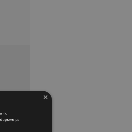
×
στών.
 σύμφωνα με