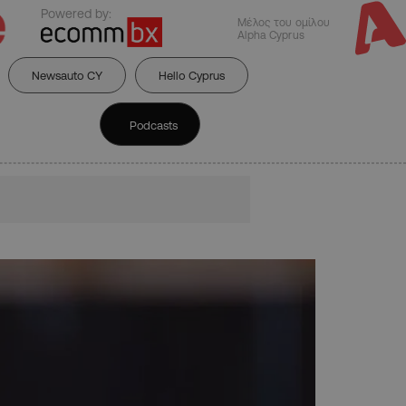
Powered by:
Μέλος του ομίλου
Alpha Cyprus
Newsauto CY
Hello Cyprus
Podcasts