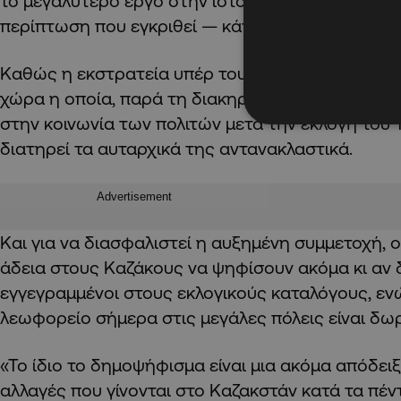
το μεγαλύτερο έργο στην ιστορία του ανεξάρτητ
περίπτωση που εγκριθεί — κάτι για το οποίο δεν 
Καθώς η εκστρατεία υπέρ του ‘ναι’ ήταν η μοναδ
χώρα η οποία, παρά τη διακηρυγμένη βούληση ν
στην κοινωνία των πολιτών μετά την εκλογή του Τ
διατηρεί τα αυταρχικά της αντανακλαστικά.
Advertisement
Και για να διασφαλιστεί η αυξημένη συμμετοχή, 
άδεια στους Καζάκους να ψηφίσουν ακόμα κι αν δ
εγγεγραμμένοι στους εκλογικούς καταλόγους, ενώ
λεωφορείο σήμερα στις μεγάλες πόλεις είναι δω
«Το ίδιο το δημοψήφισμα είναι μια ακόμα απόδειξ
αλλαγές που γίνονται στο Καζακστάν κατά τα πέντ