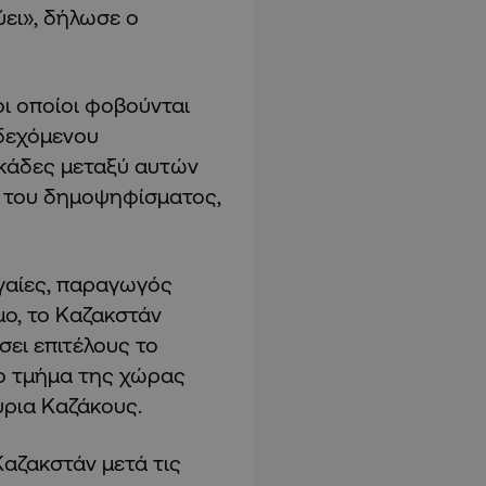
ύει», δήλωσε ο
οι οποίοι φοβούνται
νδεχόμενου
εκάδες μεταξύ αυτών
 του δημοψηφίσματος,
γαίες, παραγωγός
ο, το Καζακστάν
σει επιτέλους το
ιο τμήμα της χώρας
ύρια Καζάκους.
Καζακστάν μετά τις