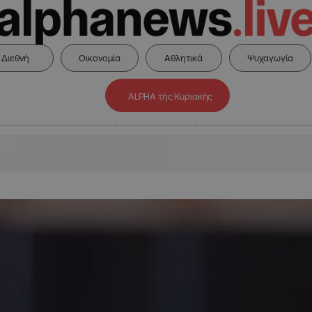
Διεθνή
Οικονομία
Αθλητικά
Ψυχαγωγία
ALPHA της Κυριακής