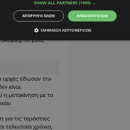
ου Καζακστάν» στην
SHOW ALL PARTNERS
(1499) →
υπάρχει αμφιβολία.
ΑΠΌΡΡΙΨΗ ΌΛΩΝ
ΑΠΟΔΟΧΉ ΌΛΩΝ
ική που διεξήχθη στη
ΕΜΦΆΝΙΣΗ ΛΕΠΤΟΜΕΡΕΙΏΝ
α χαλαρώσει η πίεση
οκάγιεφ το 2019,
οι αρχές έδωσαν την
εν είναι
 η μετακίνηση με το
ρεάν.
η για τις τεράστιες
ε τελευταία χρόνια,