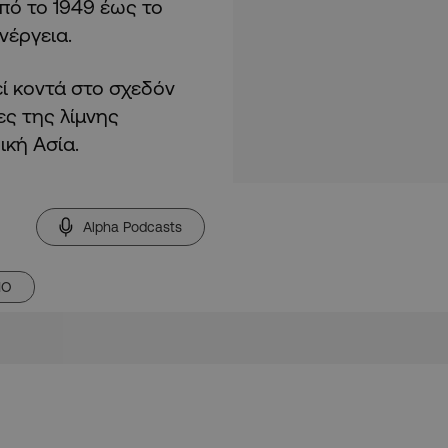
από το 1949 έως το
νέργεια.
ί κοντά στο σχεδόν
ες της λίμνης
κή Ασία.
Alpha Podcasts
ΙΟ