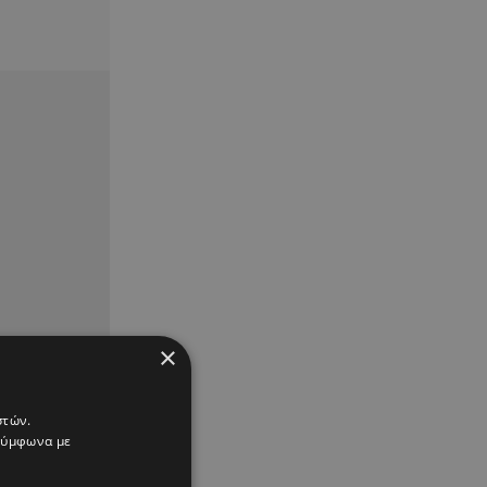
×
στών.
 σύμφωνα με