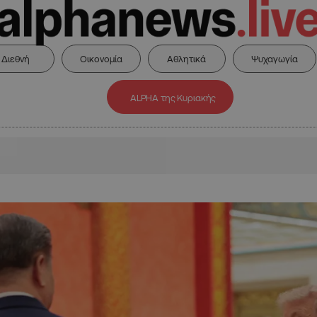
Διεθνή
Οικονομία
Αθλητικά
Ψυχαγωγία
ALPHA της Κυριακής