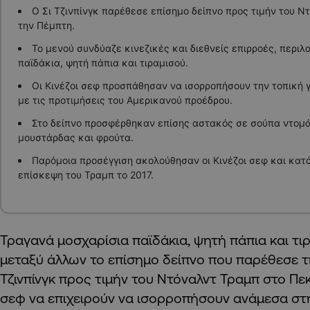
Ο Σι Τζινπίνγκ παρέθεσε επίσημο δείπνο προς τιμήν του Ν
την Πέμπτη.
Το μενού συνδύαζε κινεζικές και διεθνείς επιρροές, περι
παϊδάκια, ψητή πάπια και τιραμισού.
Οι Κινέζοι σεφ προσπάθησαν να ισορροπήσουν την τοπική
με τις προτιμήσεις του Αμερικανού προέδρου.
Στο δείπνο προσφέρθηκαν επίσης αστακός σε σούπα ντομά
μουστάρδας και φρούτα.
Παρόμοια προσέγγιση ακολούθησαν οι Κινέζοι σεφ και κατ
επίσκεψη του Τραμπ το 2017.
Τραγανά μοσχαρίσια παϊδάκια, ψητή πάπια και τι
μεταξύ άλλων το επίσημο δείπνο που παρέθεσε τ
Τζινπίνγκ προς τιμήν του Ντόναλντ Τραμπ στο Πεκ
σεφ να επιχειρούν να ισορροπήσουν ανάμεσα στ