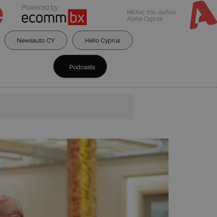
Powered by:
Μέλος του ομίλου
Alpha Cyprus
Newsauto CY
Hello Cyprus
Podcasts