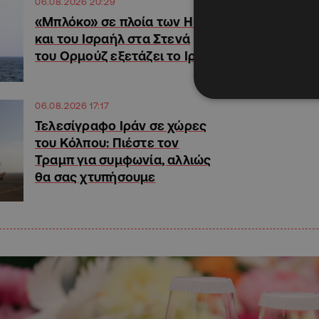
06.08.2026 20:29
«Μπλόκο» σε πλοία των ΗΠΑ
και του Ισραήλ στα Στενά
του Ορμούζ εξετάζει το Ιράν
06.08.2026 17:17
Τελεσίγραφο Ιράν σε χώρες
του Κόλπου: Πιέστε τον
Τραμπ για συμφωνία, αλλιώς
θα σας χτυπήσουμε