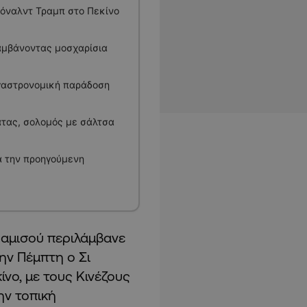
τόναλντ Τραμπ στο Πεκίνο
λαμβάνοντας μοσχαρίσια
 γαστρονομική παράδοση
τας, σολομός με σάλτσα
ά την προηγούμενη
ραμισού περιλάμβανε
ην Πέμπτη ο Σι
ίνο, με τους Κινέζους
ην τοπική