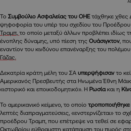
A
Το
Συμβούλιο Ασφαλείας του ΟΗΕ
τάχθηκε χθες 
ψηφοφορία του υπέρ του σχεδίου του Προέδρο
Τραμπ,
το οποίο μεταξύ άλλων προβλέπει ιδίως 
ένοπλης δύναμης, υπό πίεση της
Ουάσιγκτον
, π
εναντίον του κινδύνου επανέναρξης του πολέμου
Γάζας.
Δεκατρία κράτη μέλη του ΣΑ
υπερψήφισαν
το κε
Αμερικανός Πρεσβευτής στα Ηνωμένα Έθνη Μάικ
«ιστορικό και εποικοδομητικό». Η
Ρωσία
και η
Κίν
Το αμερικανικό κείμενο, το οποίο
τροποποιήθηκε
λεπτές διαπραγματεύσεις, «ενστερνίζεται» το σχ
προέδρου Τραμπ, που επέτρεψε να τεθεί σε εφα
Οκτωβρίου εύθραυστη κατάπαυση του πυρός στο