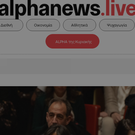
Διεθνή
Οικονομία
Αθλητικά
Ψυχαγωγία
ALPHA της Κυριακής