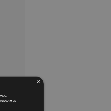
×
στών.
 σύμφωνα με