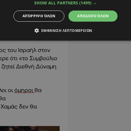
SHOW ALL PARTNERS
(1499) →
ΑΠΌΡΡΙΨΗ ΌΛΩΝ
ΑΠΟΔΟΧΉ ΌΛΩΝ
ΕΜΦΆΝΙΣΗ ΛΕΠΤΟΜΕΡΕΙΏΝ
ος του Ισραήλ στον
ρε ότι «το Συμβούλιο
ζητεί Διεθνή Δύναμη
λοι οι
όμηροι
θα
θα
 Χαμάς δεν θα