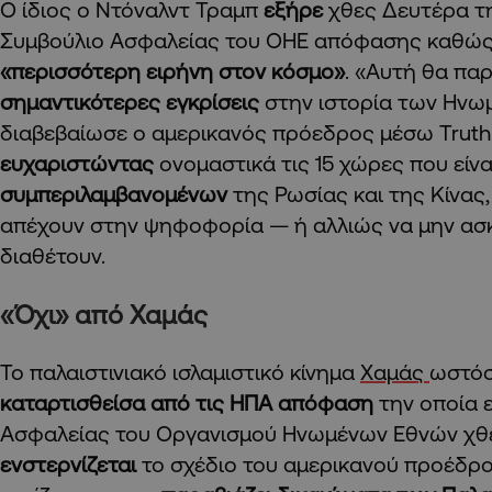
Ο ίδιος ο Ντόναλντ Τραμπ
εξήρε
χθες Δευτέρα τ
Συμβούλιο Ασφαλείας του ΟΗΕ απόφασης καθώς 
«περισσότερη ειρήνη στον κόσμο»
. «Αυτή θα παρ
σημαντικότερες εγκρίσεις
στην ιστορία των Ηνω
διαβεβαίωσε ο αμερικανός πρόεδρος μέσω Truth 
ευχαριστώντας
ονομαστικά τις 15 χώρες που είνα
συμπεριλαμβανομένων
της Ρωσίας και της Κίνας,
απέχουν στην ψηφοφορία — ή αλλιώς να μην ασ
διαθέτουν.
«Όχι» από Χαμάς
Το παλαιστινιακό ισλαμιστικό κίνημα
Χαμάς
ωστό
καταρτισθείσα από τις ΗΠΑ απόφαση
την οποία ε
Ασφαλείας του Οργανισμού Ηνωμένων Εθνών χθε
ενστερνίζεται
το σχέδιο του αμερικανού προέδρ