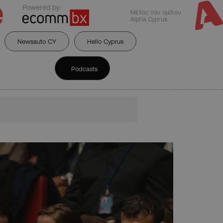
Powered by:
Μέλος του ομίλου
Alpha Cyprus
Newsauto CY
Hello Cyprus
Podcasts