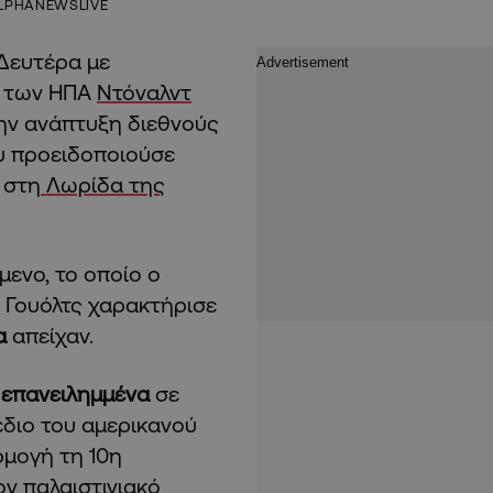
LPHANEWSLIVE
Δευτέρα με
υ των ΗΠΑ
Ντόναλντ
την ανάπτυξη διεθνούς
ου προειδοποιούσε
 στη
Λωρίδα της
ίμενο, το οποίο ο
 Γουόλτς χαρακτήρισε
α
απείχαν.
 επανειλημμένα
σε
έδιο του αμερικανού
ρμογή τη 10η
ν παλαιστινιακό