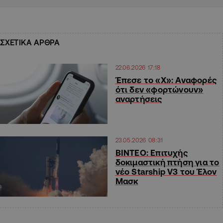
ΣΧΕΤΙΚΑ ΑΡΘΡΑ
22.06.2026 17:18
Έπεσε το «Χ»: Αναφορές
ότι δεν «φορτώνουν»
αναρτήσεις
23.05.2026 08:31
ΒΙΝΤΕΟ: Επιτυχής
δοκιμαστική πτήση για το
νέο Starship V3 του Έλον
Μασκ