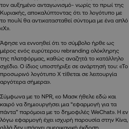
τον αυξημένο ανταγωνισμό- νωρίς το πρωί της
Κυριακής, αποκαλύπτοντας ότι το λογότυπο με
το πουλί θα αντικατασταθεί σύντομα με ένα απλό
«Χ».
Άφησε να εννοηθεί ότι το σύμβολο ήρθε ως
μέρος ενός ευρύτερου rebranding ολόκληρης
της πλατφόρμας, καθώς αναζητά το κατάλληλο
σχέδιο. Ο ίδιος υποστήριξε σε ανάρτησή του: «Το
προσωρινό λογότυπο Χ τίθεται σε λειτουργία
αργότερα σήμερα».
Σύμφωνα με το NPR, «ο Μασκ ήθελε εδώ και
καιρό να δημιουργήσει μια “εφαρμογή για τα
πάντα” παρόμοια με το δημοφιλές WeChat». Η εν
λόγω εφαρμογή έχει ισχυρή παρουσία στην Κίνα,
αλλά δεν υπάρχει αμερικανική έκδοση.