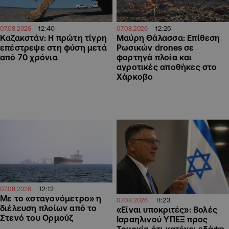
12:40
12:25
07.08.2026
07.08.2026
Καζακστάν: Η πρώτη τίγρη
Μαύρη Θάλασσα: Επίθεση
επέστρεψε στη φύση μετά
Ρωσικών drones σε
από 70 χρόνια
φορτηγά πλοία και
αγροτικές αποθήκες στο
Χάρκοβο
12:12
07.08.2026
Με το «σταγονόμετρο» η
11:23
07.08.2026
διέλευση πλοίων από το
«Είναι υποκριτές»: Βολές
Στενό του Ορμούζ
Ισραηλινού ΥΠΕΞ προς