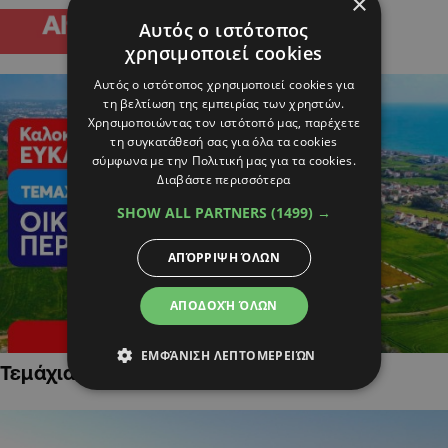
×
Αυτός ο ιστότοπος
χρησιμοποιεί cookies
Αυτός ο ιστότοπος χρησιμοποιεί cookies για
τη βελτίωση της εμπειρίας των χρηστών.
Χρησιμοποιώντας τον ιστότοπό μας, παρέχετε
τη συγκατάθεσή σας για όλα τα cookies
σύμφωνα με την Πολιτική μας για τα cookies.
Διαβάστε περισσότερα
SHOW ALL PARTNERS
(1499) →
ΑΠΌΡΡΙΨΗ ΌΛΩΝ
ΑΠΟΔΟΧΉ ΌΛΩΝ
ΕΜΦΆΝΙΣΗ ΛΕΠΤΟΜΕΡΕΙΏΝ
Τεμάχια Γης σε Οικιστικές Περιοχές