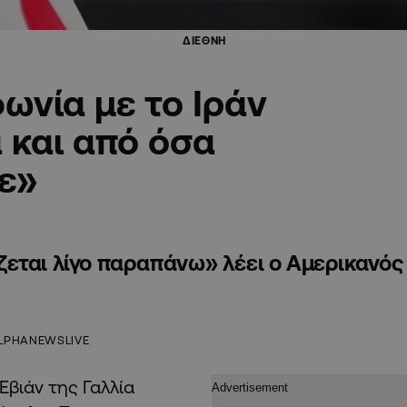
ΔΙΕΘΝΗ
ωνία με το Ιράν
 και από όσα
ε»
εται λίγο παραπάνω» λέει ο Αμερικανός
LPHANEWSLIVE
βιάν της Γαλλία