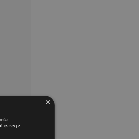
×
στών.
 σύμφωνα με