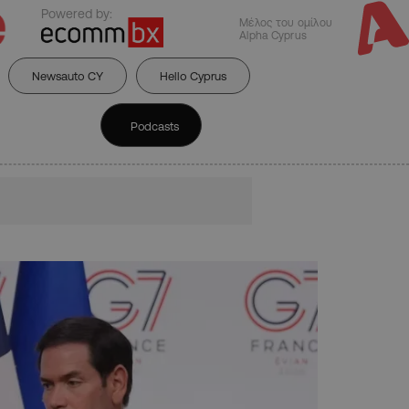
Powered by:
Μέλος του ομίλου
Alpha Cyprus
Newsauto CY
Hello Cyprus
Podcasts