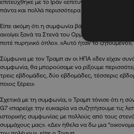
επιτεύχθηκε με το Ιράν «επιτυγχάνει όλα όσα θέσ
πάντα και πολλά περισσότερα από όσα ζητούσαμε
Είπε ακόμη ότι η συμφωνία βάζει τέλος στην τρ
ανοίγει ξανά τα Στενά του Ορμούζ και εμποδίζει 
ποτέ πυρηνικό όπλο». «Αυτό ήταν το ζητούμενο»,
Σύμφωνα με τον Τραμπ αν οι ΗΠΑ «δεν είχαν συν
συμφωνία, θα μπορούσαμε να ρίξουμε περισσότε
τρεις εβδομάδες, δύο εβδομάδες, τέσσερις εβδο
ποιος ξέρει».
Σχετικά με τη συμφωνία, ο Τραμπ τόνισε ότι η 
G7 «παρείχε την ευκαιρία να συζητήσουμε τις λε
ιστορικής συμφωνίας με πολλούς από τους στενό
συμμάχους μας». «Δεν ήθελα να δω μια “οικονο
του πολέμου», είπε ο Τραμπ.