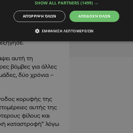
αμε ως στόχο, τα
SHOW ALL PARTNERS
(1499) →
».
ΑΠΌΡΡΙΨΗ ΌΛΩΝ
ΑΠΟΔΟΧΉ ΌΛΩΝ
έχουσα σύγκρουση,
ΕΜΦΆΝΙΣΗ ΛΕΠΤΟΜΕΡΕΙΏΝ
το Ιράν να «αποκτήσει
 εξήγησε.
άψει αυτή τη
ρες βόμβες για άλλες
μάδες, δύο χρόνια –
σύνοδος κορυφής της
πτομέρειες αυτής της
τερους φίλους και
μική καταστροφή” λόγω