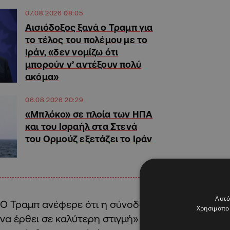
07.08.2026 08:05
Αισιόδοξος ξανά ο Τραμπ για
το τέλος του πολέμου με το
Ιράν, «δεν νομίζω ότι
μπορούν ν’ αντέξουν πολύ
ακόμα»
06.08.2026 20:29
«Μπλόκο» σε πλοία των ΗΠΑ
και του Ισραήλ στα Στενά
του Ορμούζ εξετάζει το Ιράν
Αυτό
Ο Τραμπ ανέφερε ότι η σύνοδος της G7 στη Γαλλ
Χρησιμοποι
να έρθει σε καλύτερη στιγμή» και πρόσθεσε ότι 