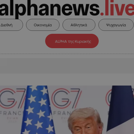
Διεθνή
Οικονομία
Αθλητικά
Ψυχαγωγία
ALPHA της Κυριακής