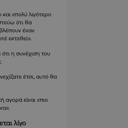
» και «πολύ λιγότερο
στεύω ότι θα
 βλέπουν έναν
τέ εκτεθεί».
ότι η συνέχιση του
.
εχίζατε έτσι, αυτό θα
ή αγορά είναι «πιο
να».
ται λίγο