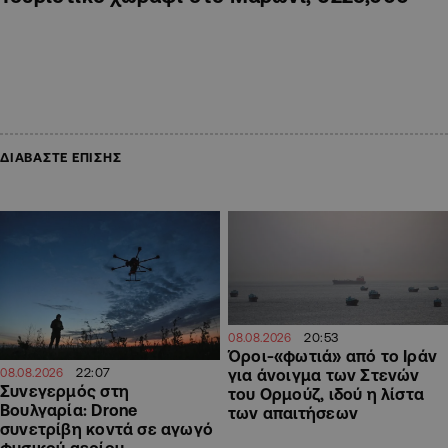
ΔΙΑΒΑΣΤΕ ΕΠΙΣΗΣ
20:53
08.08.2026
Όροι-«φωτιά» από το Ιράν
22:07
08.08.2026
για άνοιγμα των Στενών
Συνεγερμός στη
του Ορμούζ, ιδού η λίστα
Βουλγαρία: Drone
των απαιτήσεων
συνετρίβη κοντά σε αγωγό
φυσικού αερίου