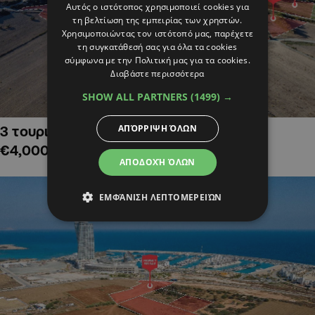
Αυτός ο ιστότοπος χρησιμοποιεί cookies για
τη βελτίωση της εμπειρίας των χρηστών.
Χρησιμοποιώντας τον ιστότοπό μας, παρέχετε
τη συγκατάθεσή σας για όλα τα cookies
σύμφωνα με την Πολιτική μας για τα cookies.
Διαβάστε περισσότερα
SHOW ALL PARTNERS
(1499) →
ΑΠΌΡΡΙΨΗ ΌΛΩΝ
3 τουριστικά χωράφια στην Αλαμινό,
€4,000,000
ΑΠΟΔΟΧΉ ΌΛΩΝ
ΕΜΦΆΝΙΣΗ ΛΕΠΤΟΜΕΡΕΙΏΝ