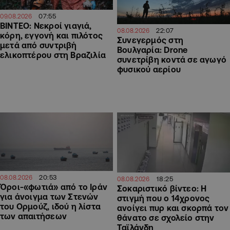
07:55
09.08.2026
ΒΙΝΤΕΟ: Νεκροί γιαγιά,
22:07
08.08.2026
κόρη, εγγονή και πιλότος
Συνεγερμός στη
μετά από συντριβή
Βουλγαρία: Drone
ελικοπτέρου στη Βραζιλία
συνετρίβη κοντά σε αγωγό
φυσικού αερίου
20:53
08.08.2026
18:25
08.08.2026
Όροι-«φωτιά» από το Ιράν
Σοκαριστικό βίντεο: Η
για άνοιγμα των Στενών
στιγμή που ο 14χρονος
του Ορμούζ, ιδού η λίστα
ανοίγει πυρ και σκορπά τον
των απαιτήσεων
θάνατο σε σχολείο στην
Ταϊλάνδη