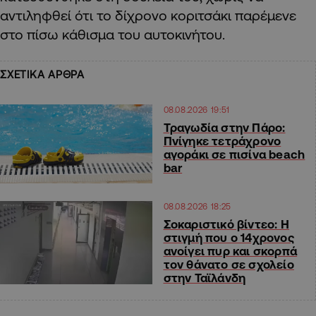
αντιληφθεί ότι το δίχρονο κοριτσάκι παρέμενε
στο πίσω κάθισμα του αυτοκινήτου.
ΣΧΕΤΙΚΑ ΑΡΘΡΑ
08.08.2026 19:51
Τραγωδία στην Πάρο:
Πνίγηκε τετράχρονο
αγοράκι σε πισίνα beach
bar
08.08.2026 18:25
Σοκαριστικό βίντεο: Η
στιγμή που ο 14χρονος
ανοίγει πυρ και σκορπά
τον θάνατο σε σχολείο
στην Ταϊλάνδη