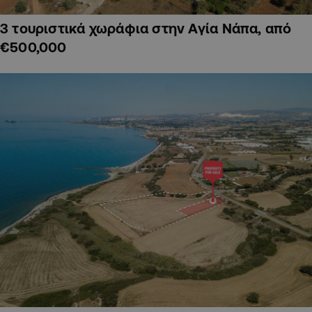
3 τουριστικά χωράφια στην Αγία Νάπα, από
€500,000