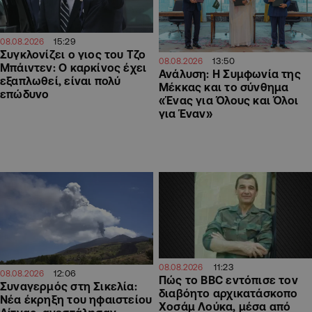
15:29
08.08.2026
Συγκλονίζει ο γιος του Τζο
13:50
08.08.2026
Μπάιντεν: Ο καρκίνος έχει
Ανάλυση: Η Συμφωνία της
εξαπλωθεί, είναι πολύ
Μέκκας και το σύνθημα
επώδυνο
«Ένας για Όλους και Όλοι
για Έναν»
11:23
08.08.2026
12:06
08.08.2026
Πώς το BBC εντόπισε τον
Συναγερμός στη Σικελία:
διαβόητο αρχικατάσκοπο
Νέα έκρηξη του ηφαιστείου
Χοσάμ Λούκα, μέσα από