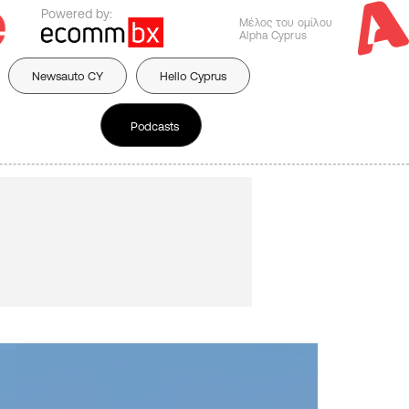
Powered by:
Μέλος του ομίλου
Alpha Cyprus
Newsauto CY
Hello Cyprus
Podcasts