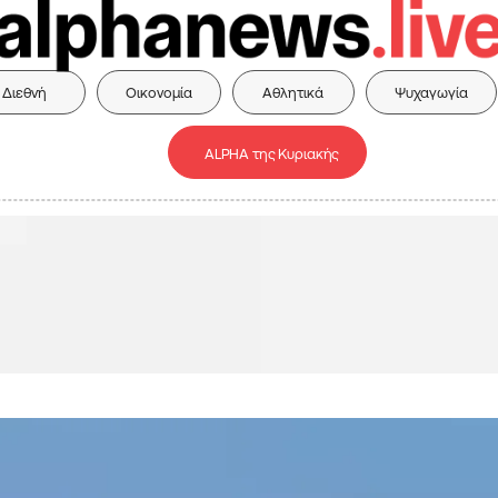
Διεθνή
Οικονομία
Αθλητικά
Ψυχαγωγία
ALPHA της Κυριακής