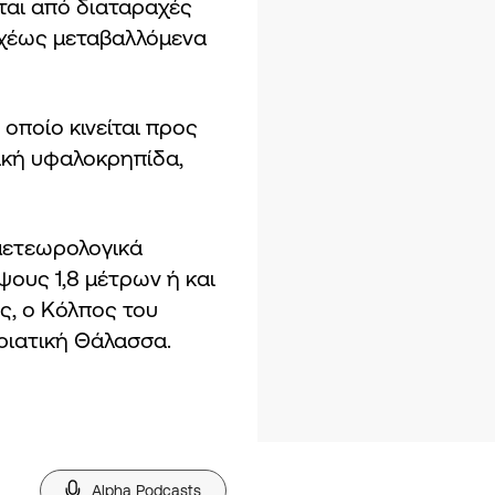
ται από διαταραχές
αχέως μεταβαλλόμενα
 οποίο κινείται προς
τική υφαλοκρηπίδα,
 μετεωρολογικά
ψους 1,8 μέτρων ή και
ς, ο Κόλπος του
δριατική Θάλασσα.
Alpha Podcasts