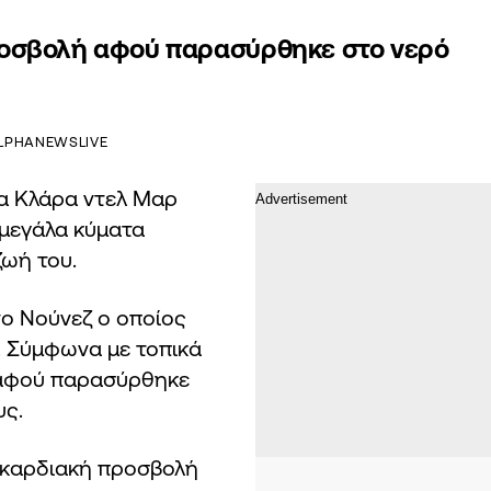
ροσβολή αφού παρασύρθηκε στο νερό
LPHANEWSLIVE
τα Κλάρα ντελ Μαρ
μεγάλα κύματα
ζωή του.
νο Νούνεζ ο οποίος
υ. Σύμφωνα με τοπικά
 αφού παρασύρθηκε
υς.
η καρδιακή προσβολή