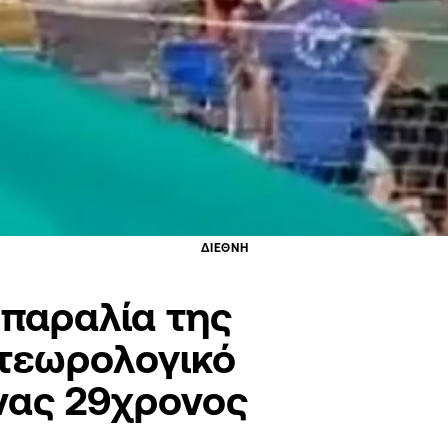
ΔΙΕΘΝΗ
 παραλία της
ετεωρολογικό
νας 29χρονος