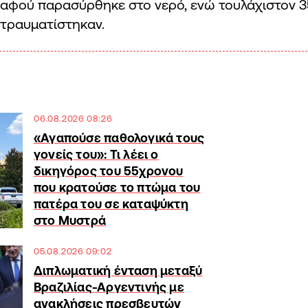
αφού παρασύρθηκε στο νερό, ενώ τουλάχιστον 3
τραυματίστηκαν.
06.08.2026 08:26
«Αγαπούσε παθολογικά τους
γονείς του»: Τι λέει ο
δικηγόρος του 55χρονου
που κρατούσε το πτώμα του
πατέρα του σε καταψύκτη
στο Μυστρά
05.08.2026 09:02
Διπλωματική ένταση μεταξύ
Βραζιλίας-Αργεντινής με
ανακλήσεις πρεσβευτών