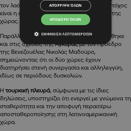
τον λαό της
Βενεζουέλας
, τονίζοντας ότι στόχος
ΑΠΌΡΡΙΨΗ ΌΛΩΝ
είναι η ειρήνη, η ευημερία και η ανάπτυξη της
ΑΠΟΔΟΧΉ ΌΛΩΝ
χώρας.
ΕΜΦΆΝΙΣΗ ΛΕΠΤΟΜΕΡΕΙΏΝ
Παράλληλα, ο
Τούρκος Πρόεδρος
αναφέρθηκε
και στις σχέσεις της
Άγκυρας
με τον Πρόεδρο
της Βενεζουέλας Νικολάς Μαδούρο,
σημειώνοντας ότι οι δύο χώρες έχουν
διατηρήσει στενή συνεργασία και αλληλεγγύη,
ιδίως σε περιόδους δυσκολιών.
Η
τουρκική πλευρά
, σύμφωνα με τις ίδιες
δηλώσεις, υποστηρίζει ότι ενεργεί με γνώμονα τη
σταθερότητα και την αποφυγή περαιτέρω
αποσταθεροποίησης στη λατινοαμερικανική
χώρα.