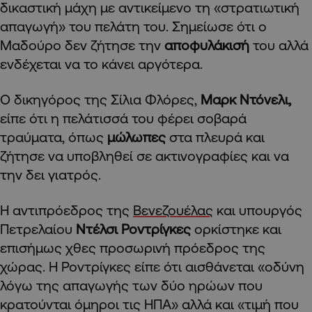
δικαστική μάχη με αντικείμενο τη «στρατιωτική
απαγωγή» του πελάτη του. Σημείωσε ότι ο
Μαδούρο δεν ζήτησε την
αποφυλάκισή
του αλλά
ενδέχεται να το κάνει αργότερα.
Ο δικηγόρος της Σίλια Φλόρες,
Μαρκ Ντόνελι,
είπε ότι η πελάτισσά του φέρει σοβαρά
τραύματα, όπως
μώλωπες
στα πλευρά και
ζήτησε να υποβληθεί σε ακτινογραφίες και να
την δει γιατρός.
Η αντιπρόεδρος της
Βενεζουέλας
και υπουργός
Πετρελαίου
Ντέλσι Ροντρίγκες
ορκίστηκε και
επισήμως χθες προσωρινή πρόεδρος της
χώρας. Η Ροντρίγκες είπε ότι αισθάνεται «οδύνη
λόγω της απαγωγής των δύο ηρώων που
κρατούνται όμηροι τις ΗΠΑ» αλλά και «τιμή που