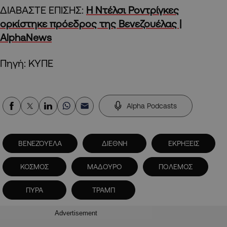
ΔΙΑΒΑΣΤΕ ΕΠΙΣΗΣ:
Η Ντέλσι Ροντρίγκες
ορκίστηκε πρόεδρος της Βενεζουέλας |
AlphaNews
Πηγή: ΚΥΠΕ
Alpha Podcasts
ΒΕΝΕΖΟΥΕΛΑ
ΔΙΕΘΝΗ
ΕΚΡΗΞΕΙΣ
ΚΟΣΜΟΣ
ΜΑΔΟΥΡΟ
ΠΟΛΕΜΟΣ
ΠΥΡΑ
ΤΡΑΜΠ
Advertisement