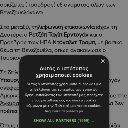
ορκίζεται (πρόεδρος) εξ ονόματος όλων των
Βενεζουελάνων».
Στο μεταξύ,
τηλεφωνική επικοινωνία
είχαν τη
Δευτέρα ο
Ρετζέπ Ταγίπ Ερντογάν
και ο
Πρόεδρος των ΗΠΑ
Ντόναλντ Τραμπ,
με βασικό
θέμα τη Βενεζουέλα, όπως ανακοίνωσε ο
Τούρκος Πρόεδρος.
×
Αυτός ο ιστότοπος
Σε δηλώσεις του μετά τη συνεδρίαση του
χρησιμοποιεί cookies
Υπουργικού του Συμβουλίου
, ο Ταγίπ Ερντογάν
Αυτός ο ιστότοπος χρησιμοποιεί cookies για
ανέφερε ότι κατά τη συνομιλία του με τον
τη βελτίωση της εμπειρίας των χρηστών.
Αμερικανό Πρόεδρο μετέφερε τις ανησυχίες της
Χρησιμοποιώντας τον ιστότοπό μας, παρέχετε
τη συγκατάθεσή σας για όλα τα cookies
Άγκυρας
, επισημαίνοντας ότι «η Βενεζουέλα δεν
σύμφωνα με την Πολιτική μας για τα cookies.
πρέπει να παρασυρθεί σε αστάθεια».
Διαβάστε περισσότερα
SHOW ALL PARTNERS
(1499) →
Όπως είπε, η
Τουρκία
θα συνεχίσει να στηρίζει