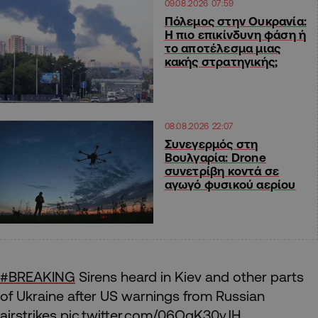
09.08.2026 07:59
Πόλεμος στην Ουκρανία:
Η πιο επικίνδυνη φάση ή
το αποτέλεσμα μιας
κακής στρατηγικής;
08.08.2026 22:07
Συνεγερμός στη
Βουλγαρία: Drone
συνετρίβη κοντά σε
αγωγό φυσικού αερίου
#BREAKING
Sirens heard in Kiev and other parts
of Ukraine after US warnings from Russian
airstrikes
pic.twitter.com/06OqK30yJH