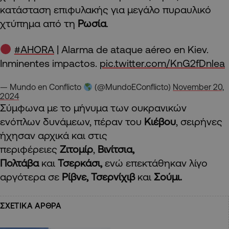
κατάσταση επιφυλακής για μεγάλο πυραυλικό
χτύπημα από τη
Ρωσία
.
#AHORA
| Alarma de ataque aéreo en Kiev.
Inminentes impactos.
pic.twitter.com/KnG2fDnlea
— Mundo en Conflicto
(@MundoEConflicto)
November 20,
2024
Σύμφωνα με το μήνυμα των ουκρανικών
ενόπλων δυνάμεων, πέραν του
Κιέβου
, σειρήνες
ήχησαν αρχικά και στις
περιφέρειες
Ζιτομίρ
,
Βινίτσια,
Πολτάβα
και
Τσερκάσι,
ενώ επεκτάθηκαν λίγο
αργότερα σε
Ρίβνε, Τσερνίχιβ
και
Σούμι.
ΣΧΕΤΙΚΑ ΑΡΘΡΑ