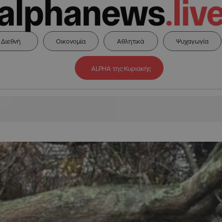
Διεθνή
Οικονομία
Αθλητικά
Ψυχαγωγία
ALPHA της Κυριακής