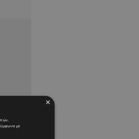
×
στών.
 σύμφωνα με