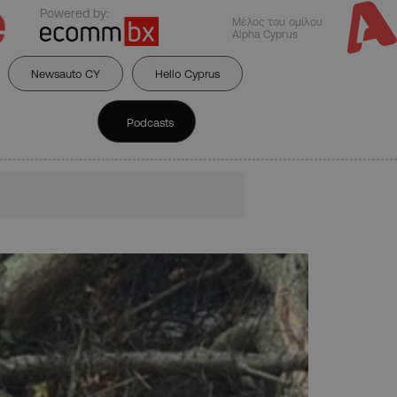
Powered by:
Μέλος του ομίλου
Alpha Cyprus
Newsauto CY
Hello Cyprus
Podcasts