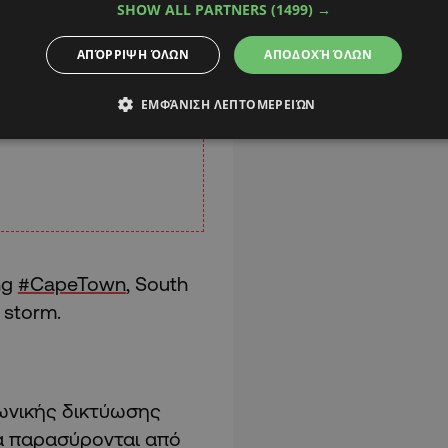
SHOW ALL PARTNERS
(1499) →
ΑΠΌΡΡΙΨΗ ΌΛΩΝ
ΑΠΟΔΟΧΉ ΌΛΩΝ
ΕΜΦΆΝΙΣΗ ΛΕΠΤΟΜΕΡΕΙΏΝ
ng
#CapeTown
, South
 storm.
νωνικής δικτύωσης
να παρασύρονται από