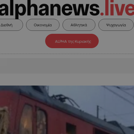
Διεθνή
Οικονομία
Αθλητικά
Ψυχαγωγία
ALPHA της Κυριακής