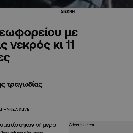
ΔΙΕΘΝΗ
λεωφορείου με
ς νεκρός κι 11
ες
της τραγωδίας
LPHANEWSLIVE
αυματίστηκαν
σήμερα
ε λεωφορείο στη