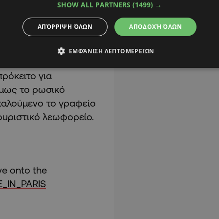
SHOW ALL PARTNERS
(1499) →
ΑΠΌΡΡΙΨΗ ΌΛΩΝ
ΑΠΟΔΟΧΉ ΌΛΩΝ
η ήταν πολύ μικρή για
ΕΜΦΆΝΙΣΗ ΛΕΠΤΟΜΕΡΕΙΏΝ
ρόκειτο για
όμως το ρωσικό
καλούμενο το γραφείο
τουριστικό λεωφορείο.
ve onto the
_IN_PARIS