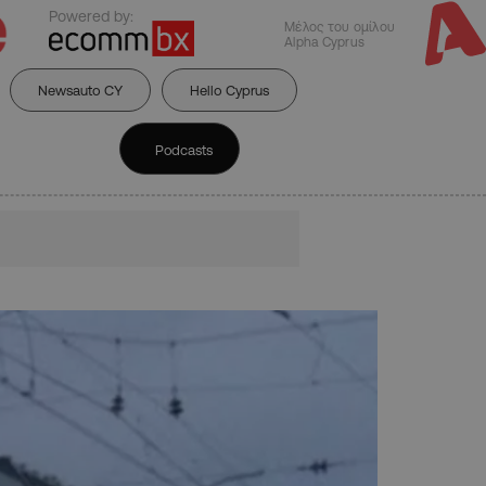
Powered by:
Μέλος του ομίλου
Alpha Cyprus
Newsauto CY
Hello Cyprus
Podcasts