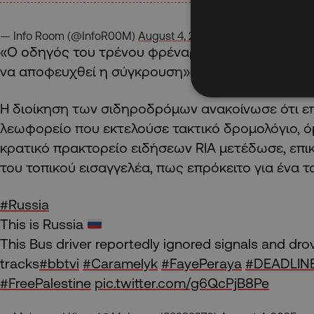
— Info Room (@InfoR00M)
August 4, 2025
«Ο οδηγός του τρένου φρέναρε, όμως η απόστασ
να αποφευχθεί η σύγκρουση».
Η διοίκηση των σιδηροδρόμων ανακοίνωσε ότι επ
λεωφορείο που εκτελούσε τακτικό δρομολόγιο, 
κρατικό πρακτορείο ειδήσεων RIA μετέδωσε, επι
του τοπικού εισαγγελέα, πως επρόκειτο για ένα 
#Russia
This is Russia
This Bus driver reportedly ignored signals and dro
tracks
#bbtvi
#Caramelyk
#FayePeraya
#DEADLINE
#FreePalestine
pic.twitter.com/g6QcPjB8Pe