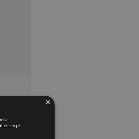
×
στών.
 σύμφωνα με