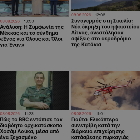
12:06
08.08.2026
Συναγερμός στη Σικελία:
13:50
08.08.2026
Νέα έκρηξη του ηφαιστείου
Ανάλυση: Η Συμφωνία της
Αίτνας, ανεστάλησαν
Μέκκας και το σύνθημα
αφίξεις στο αεροδρόμιο
«Ένας για Όλους και Όλοι
της Κατάνια
για Έναν»
11:23
11:01
08.08.2026
08.08.2026
Πώς το BBC εντόπισε τον
Γιούτα: Ελικόπτερο
διαβόητο αρχικατάσκοπο
συνετρίβη κατά την
Χοσάμ Λούκα, μέσα από
διάρκεια επιχείρησης
ένα ξεχασμένο
κατάσβεσης πυρκαγιάς