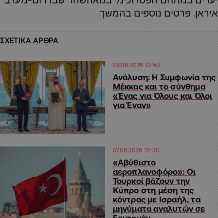
איראן. פרטים נוספים בהמשך
ΣΧΕΤΙΚΑ ΑΡΘΡΑ
08.08.2026 13:50
Ανάλυση: Η Συμφωνία της
Μέκκας και το σύνθημα
«Ένας για Όλους και Όλοι
για Έναν»
07.08.2026 22:30
«Αβύθιστο
αεροπλανοφόρο»: Οι
Τουρκοί βάζουν την
Κύπρο στη μέση της
κόντρας με Ισραήλ, τα
μηνύματα αναλυτών σε
Ερντογάν