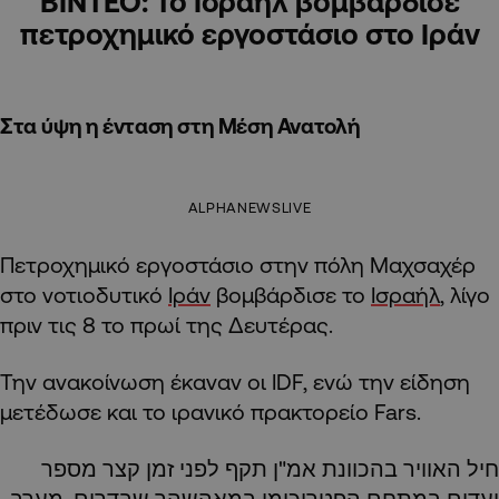
ΒΙΝΤΕΟ: To Ισραήλ βομβάρδισε
πετροχημικό εργοστάσιο στο Ιράν
Στα ύψη η ένταση στη Μέση Ανατολή
ALPHANEWSLIVE
Πετροχημικό εργοστάσιο στην πόλη Μαχσαχέρ
στο νοτιοδυτικό
Ιράν
βομβάρδισε το
Ισραήλ
, λίγο
πριν τις 8 το πρωί της Δευτέρας.
Την ανακοίνωση έκαναν οι IDF, ενώ την είδηση
μετέδωσε και το ιρανικό πρακτορείο Fars.
חיל האוויר בהכוונת אמ"ן תקף לפני זמן קצר מספר
יעדים במתחם הפטרוכימי במאהשהר שבדרום-מערב