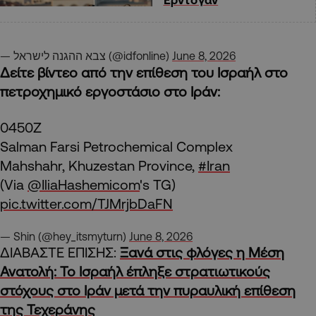
— צבא ההגנה לישראל (@idfonline)
June 8, 2026
Δείτε βίντεο από την επίθεση του Ισραήλ στο
πετροχημικό εργοστάσιο στο Ιράν:
0450Z
Salman Farsi Petrochemical Complex
Mahshahr, Khuzestan Province,
#Iran
(Via
@IliaHashemicom
's TG)
pic.twitter.com/TJMrjbDaFN
— Shin (@hey_itsmyturn)
June 8, 2026
ΔΙΑΒΑΣΤΕ ΕΠΙΣΗΣ:
Ξανά στις φλόγες η Μέση
Ανατολή: Το Ισραήλ έπληξε στρατιωτικούς
στόχους στο Ιράν μετά την πυραυλική επίθεση
της Τεχεράνης