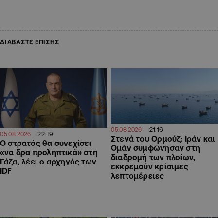
ΔΙΑΒΑΣΤΕ ΕΠΙΣΗΣ
21:16
05.08.2026
22:19
05.08.2026
Στενά του Ορμούζ: Ιράν και
Ο στρατός θα συνεχίσει
Ομάν συμφώνησαν στη
«να δρα προληπτικά» στη
διαδρομή των πλοίων,
Γάζα, λέει ο αρχηγός των
εκκρεμούν κρίσιμες
IDF
λεπτομέρειες