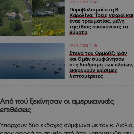
05.08.2026 22:42
Πυροβολισμοί στη Β.
Καρολίνα: Τρεις νεκροί και
ένας τραυματίας, μέλη
της ίδιας οικογένειας τα
θύματα
05.08.2026 21:16
Στενά του Ορμούζ: Ιράν
και Ομάν συμφώνησαν
στη διαδρομή των πλοίων,
εκκρεμούν κρίσιμες
λεπτομέρειες
Από πού ξεκίνησαν οι αμερικανικές
επιθέσεις
Υπάρχουν δύο εκδοχές σύμφωνα με τον κ. Λιόλιο,
όσον αφορά το σημείο από όπου απογειώθηκαν