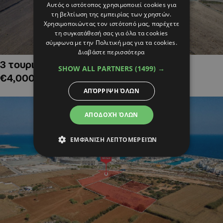
Αυτός ο ιστότοπος χρησιμοποιεί cookies για
τη βελτίωση της εμπειρίας των χρηστών.
Χρησιμοποιώντας τον ιστότοπό μας, παρέχετε
τη συγκατάθεσή σας για όλα τα cookies
σύμφωνα με την Πολιτική μας για τα cookies.
Διαβάστε περισσότερα
3 τουριστικά χωράφια στην Αλαμινό,
SHOW ALL PARTNERS
(1499) →
€4,000,000
ΑΠΌΡΡΙΨΗ ΌΛΩΝ
ΑΠΟΔΟΧΉ ΌΛΩΝ
ΕΜΦΆΝΙΣΗ ΛΕΠΤΟΜΕΡΕΙΏΝ