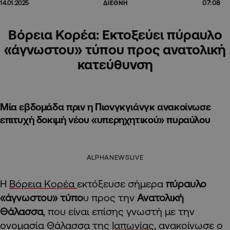
07:08
14.01.2025
ΔΙΕΘΝΗ
Βόρεια Κορέα: Εκτοξεύει πύραυλο
«άγνωστου» τύπου προς ανατολική
κατεύθυνση
Μία εβδομάδα πριν η Πιονγκγιάνγκ ανακοίνωσε
επιτυχή δοκιμή νέου «υπερηχητικού» πυραύλου
ALPHANEWSLIVE
Η
Βόρεια Κορέα
εκτόξευσε σήμερα
πύραυλο
«άγνωστου» τύπο
υ προς την
Ανατολική
Θάλασσα
, που είναι επίσης γνωστή με την
ονομασία Θάλασσα της
Ιαπωνίας
, ανακοίνωσε ο