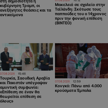
07.08.2026
στη δημοσιότητα η
Μακελειό σε σχολείο στην
κυβέρνηση Τραμπ, οι
Ταϊλάνδη: Σκότωσε τους
ανεξήγητες θεάσεις και τα
παππούδες του ο 14χρονος
αντικείμενα
πριν την φονική επίθεση
(ΒΙΝΤΕΟ)
15:46
07.08.2026
Τουρκία, Σαουδική Αραβία
12:59
07.08.2026
και Πακιστάν υπέγραψαν
Κονγκό: Πάνω από 4.000
αμυντική συμφωνία:
κρούσματα Έμπολα
«Επίθεση σε έναν θα
θεωρείται επίθεση σε
όλους»