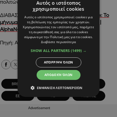
πολιτών της ΕΕ στη Βρετανία.
Αυτός ο ιστότοπος
χρησιμοποιεί cookies
ΔΙΑΒΑΣΤΕ ΕΠΙΣΗΣ:
«Ταχεία ανάρρωση Τζο»: Το
Αυτός ο ιστότοπος χρησιμοποιεί cookies για
μήνυμα Τραμπ για την υγεία του Μπάιντεν |
τη βελτίωση της εμπειρίας των χρηστών.
Χρησιμοποιώντας τον ιστότοπό μας, παρέχετε
AlphaNews
τη συγκατάθεσή σας για όλα τα cookies
σύμφωνα με την Πολιτική μας για τα cookies.
Πηγή: ΑΠΕ-ΜΠΕ
Διαβάστε περισσότερα
SHOW ALL PARTNERS
(1499) →
ΑΠΌΡΡΙΨΗ ΌΛΩΝ
Alpha Podcasts
ΑΠΟΔΟΧΉ ΌΛΩΝ
BREXIT
ΑΜΥΝΑ
ΔΙΕΘΝΗ
ΕΜΦΆΝΙΣΗ ΛΕΠΤΟΜΕΡΕΙΏΝ
ΕΕ
ΗΒ
ΚΟΣΜΟΣ
Advertisement