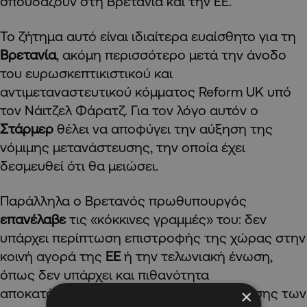
σπουδάζουν στη Βρετανία και την ΕΕ.
Το ζήτημα αυτό είναι ιδιαίτερα ευαίσθητο για τη
Βρετανία
, ακόμη περισσότερο μετά την άνοδο
του ευρωσκεπτικιστικού και
αντιμεταναστευτικού κόμματος Reform UK υπό
τον Νάιτζελ Φάρατζ. Για τον λόγο αυτόν ο
Στάρμερ
θέλει να αποφύγει την αύξηση της
νόμιμης μετανάστευσης, την οποία έχει
δεσμευθεί ότι θα μειώσει.
Παράλληλα ο Βρετανός πρωθυπουργός
επανέλαβε
τις «κόκκινες γραμμές» του: δεν
υπάρχει περίπτωση επιστροφής της χώρας στην
κοινή αγορά της
ΕΕ
ή την τελωνιακή ένωση,
όπως δεν υπάρχει και πιθανότητα
αποκατάστασης της ελεύθερης μετακίνησης των
×