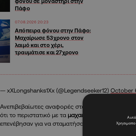
φόνου σε μοναστήρι στην
Πάφο
07.08.2026 20:23
Απόπειρα φόνου στην Πάφο:
Μαχαίρωσε 53χρονο στον
λαιμό και στο χέρι,
τραυμάτισε και 27χρονο
— xXLongshanks1Xx (@Legendseeker12)
October 
Ανεπιβεβαίωτες αναφορές στα μέσα κοινωνικής
ότι το περιστατικό με τα
μαχαιρώματα
ξεκίνησε 
Αυτό
επενέβησαν για να σταματήσουν άγνωστους που
Χρησιμοποι