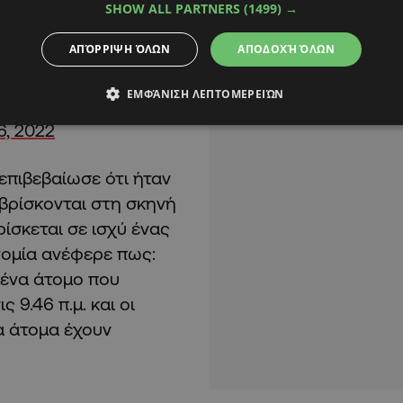
SHOW ALL PARTNERS
(1499) →
g of 4.
ΑΠΌΡΡΙΨΗ ΌΛΩΝ
ΑΠΟΔΟΧΉ ΌΛΩΝ
ΕΜΦΆΝΙΣΗ ΛΕΠΤΟΜΕΡΕΙΏΝ
6, 2022
επιβεβαίωσε ότι ήταν
 βρίσκονται στη σκηνή
ίσκεται σε ισχύ ένας
νομία ανέφερε πως:
 ένα άτομο που
9.46 π.μ. και οι
ία άτομα έχουν