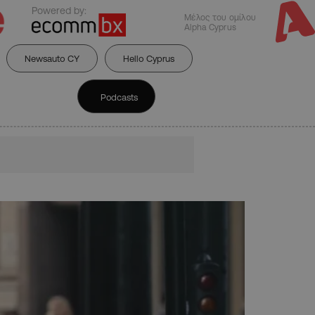
Powered by:
Μέλος του ομίλου
Alpha Cyprus
Newsauto CY
Hello Cyprus
Podcasts