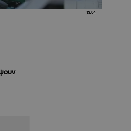
13:54
έψουν