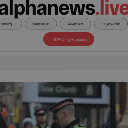
Διεθνή
Οικονομία
Αθλητικά
Ψυχαγωγία
ALPHA της Κυριακής