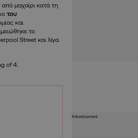
από μαχαίρι κατά τη
ρο
του
μίας και
ημειώθηκε το
rpool Street και λίγα
g of 4.