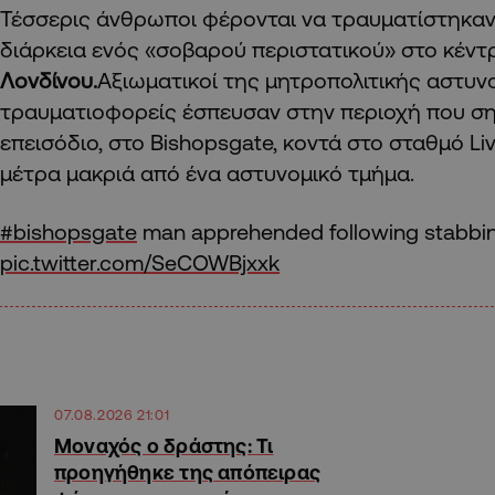
Τέσσερις άνθρωποι φέρονται να τραυματίστηκαν 
διάρκεια ενός «σοβαρού περιστατικού» στο κέντ
Λονδίνου.
Αξιωματικοί της μητροπολιτικής αστυνο
τραυματιοφορείς έσπευσαν στην περιοχή που σ
επεισόδιο, στο Bishopsgate, κοντά στο σταθμό Live
μέτρα μακριά από ένα αστυνομικό τμήμα.
#bishopsgate
man apprehended following stabbin
pic.twitter.com/SeCOWBjxxk
07.08.2026 21:01
Μοναχός ο δράστης: Τι
προηγήθηκε της απόπειρας