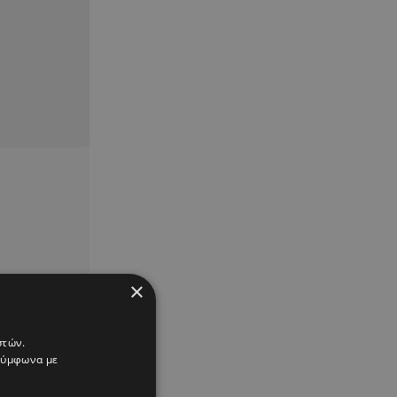
×
στών.
 σύμφωνα με