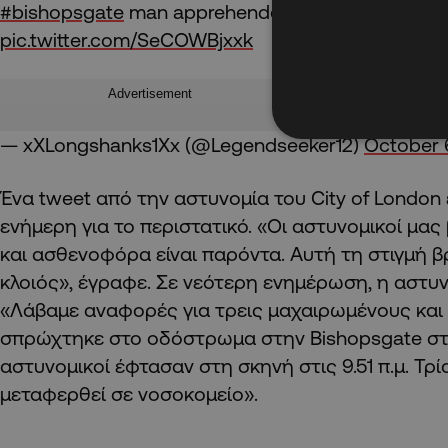
#bishopsgate
man apprehended following stabbin
pic.twitter.com/SeCOWBjxxk
Advertisement
— xXLongshanks1Xx (@Legendseeker12)
October 
Ένα tweet από την αστυνομία του City of London 
ενήμερη για το περιστατικό. «Οι αστυνομικοί μας
και ασθενοφόρα είναι παρόντα. Αυτή τη στιγμή βρ
κλοιός», έγραφε. Σε νεότερη ενημέρωση, η αστυ
«Λάβαμε αναφορές για τρεις μαχαιρωμένους και
σπρώχτηκε στο οδόστρωμα στην Bishopsgate στις 
αστυνομικοί έφτασαν στη σκηνή στις 9.51 π.μ. Τρ
μεταφερθεί σε νοσοκομείο».