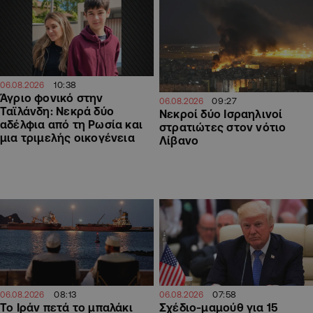
10:38
06.08.2026
Άγριο φονικό στην
09:27
06.08.2026
Ταϊλάνδη: Νεκρά δύο
Νεκροί δύο Ισραηλινοί
αδέλφια από τη Ρωσία και
στρατιώτες στον νότιο
μια τριμελής οικογένεια
Λίβανο
08:13
07:58
06.08.2026
06.08.2026
Το Ιράν πετά το μπαλάκι
Σχέδιο-μαμούθ για 15