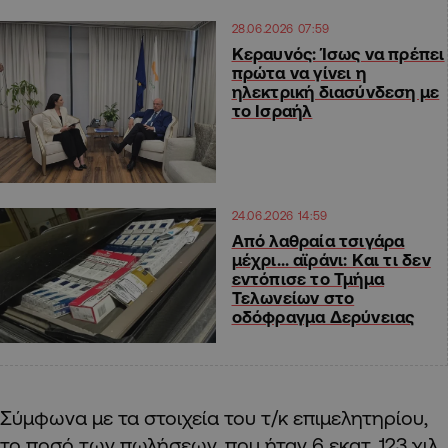
28.06.2026 07:59
Κεραυνός: Ίσως να πρέπει
πρώτα να γίνει η
ηλεκτρική διασύνδεση με
το Ισραήλ
24.06.2026 14:59
Από λαθραία τσιγάρα
μέχρι… αϊράνι: Και τι δεν
εντόπισε το Τμήμα
Τελωνείων στο
οδόφραγμα Δερύνειας
Σύμφωνα με τα στοιχεία του τ/κ επιμελητηρίου,
το ποσό των πωλήσεων, που ήταν 6 εκατ. 123 χιλ.