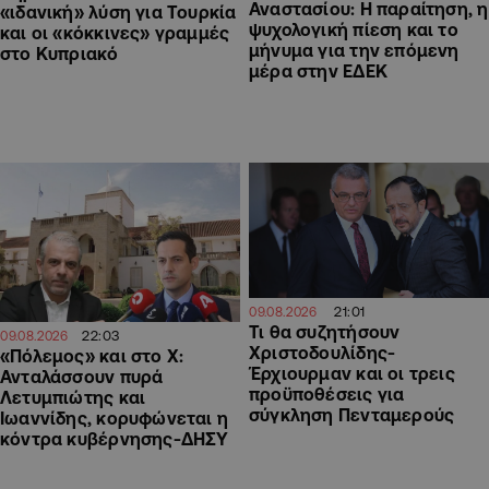
Αναστασίου: Η παραίτηση, η
«ιδανική» λύση για Τουρκία
ψυχολογική πίεση και το
και οι «κόκκινες» γραμμές
μήνυμα για την επόμενη
στο Κυπριακό
μέρα στην ΕΔΕΚ
21:01
09.08.2026
Τι θα συζητήσουν
22:03
09.08.2026
Χριστοδουλίδης-
«Πόλεμος» και στο Χ:
Έρχιουρμαν και οι τρεις
Ανταλάσσουν πυρά
προϋποθέσεις για
Λετυμπιώτης και
σύγκληση Πενταμερούς
Ιωαννίδης, κορυφώνεται η
κόντρα κυβέρνησης-ΔΗΣΥ