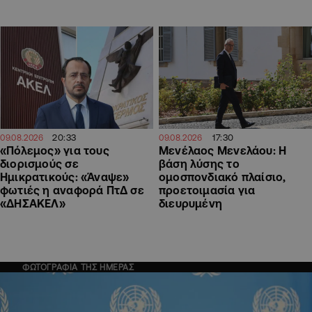
20:33
17:30
09.08.2026
09.08.2026
«Πόλεμος» για τους
Μενέλαος Μενελάου: Η
διορισμούς σε
βάση λύσης το
Ημικρατικούς: «Άναψε»
ομοσπονδιακό πλαίσιο,
φωτιές η αναφορά ΠτΔ σε
προετοιμασία για
«ΔΗΣΑΚΕΛ»
διευρυμένη
ΦΩΤΟΓΡΑΦΙΑ ΤΗΣ ΗΜΕΡΑΣ