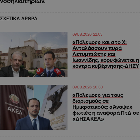
νοσηλευτηρίων.
ΣΧΕΤΙΚΑ ΑΡΘΡΑ
09.08.2026 22:03
«Πόλεμος» και στο Χ:
Ανταλάσσουν πυρά
Λετυμπιώτης και
Ιωαννίδης, κορυφώνεται η
κόντρα κυβέρνησης-ΔΗΣΥ
09.08.2026 20:33
«Πόλεμος» για τους
διορισμούς σε
Ημικρατικούς: «Άναψε»
φωτιές η αναφορά ΠτΔ σε
«ΔΗΣΑΚΕΛ»