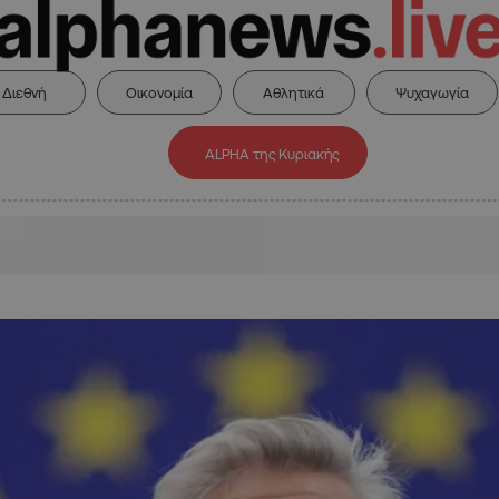
Διεθνή
Οικονομία
Αθλητικά
Ψυχαγωγία
ALPHA της Κυριακής