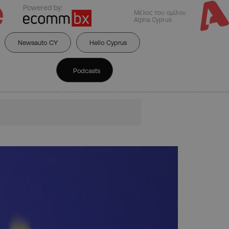
Powered by:
Μέλος του ομίλου
Alpha Cyprus
Newsauto CY
Hello Cyprus
Podcasts