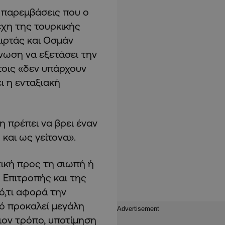
 παρεμβάσεις που ο
έχη της τουρκικής
μιρτάς και Οσμάν
νωση να εξετάσει την
τοις «δεν υπάρχουν
ι η ενταξιακή
 πρέπει να βρει έναν
και ως γείτονα».
τική προς τη σιωπή ή
 Επιτροπής και της
,τι αφορά την
ό προκαλεί μεγάλη
ιον τρόπο, υποτίμηση