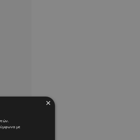
×
στών.
 σύμφωνα με