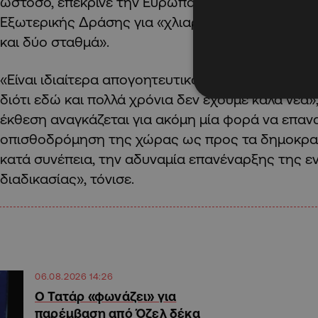
ωστόσο, επέκρινε την Ευρωπαϊκή Επιτροπή και τ
Εξωτερικής Δράσης για «χλιαρή στάση», κάνοντα
και δύο σταθμά».
«Είναι ιδιαίτερα απογοητευτικό να είσαι εισηγητή
διότι εδώ και πολλά χρόνια δεν έχουμε καλά νέα»
έκθεση αναγκάζεται για ακόμη μία φορά να επαν
οπισθοδρόμηση της χώρας ως προς τα δημοκρατ
κατά συνέπεια, την αδυναμία επανέναρξης της ε
διαδικασίας», τόνισε.
06.08.2026 14:26
Ο Τατάρ «φωνάζει» για
παρέμβαση από Όζελ δέκα