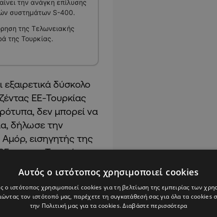
αίνει την ανάγκη επίλυσης
κών συστημάτων S-400.
ώρηση της Τελωνειακής
ά της Τουρκίας.
ι εξαιρετικά δύσκολο
τζέντας ΕΕ-Τουρκίας
ρότυπα, δεν μπορεί να
ία, δήλωσε την
Αμόρ, εισηγητής της
5 για την Τουρκία.
Αυτός ο ιστότοπος χρησιμοποιεί cookies
υξης για την έκθεση,
ς ο ιστότοπος χρησιμοποιεί cookies για τη βελτίωση της εμπειρίας των χρη
ούμε έναν τρόπο να
ώντας τον ιστότοπό μας, παρέχετε τη συγκατάθεσή σας για όλα τα cookies
ταίρο, παράλληλα,
την Πολιτική μας για τα cookies.
Διαβάστε περισσότερα