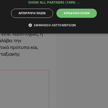
ην Υπηρεσία
SHOW ALL PARTNERS
(1499) →
ς λόγο για «δύο μέτρα
ΑΠΌΡΡΙΨΗ ΌΛΩΝ
ΑΠΟΔΟΧΉ ΌΛΩΝ
ΕΜΦΆΝΙΣΗ ΛΕΠΤΟΜΕΡΕΙΏΝ
ς για την Τουρκία,
, είπε. «Δυστυχώς, η
αλάβει την
ικά πρότυπα και,
νταξιακής