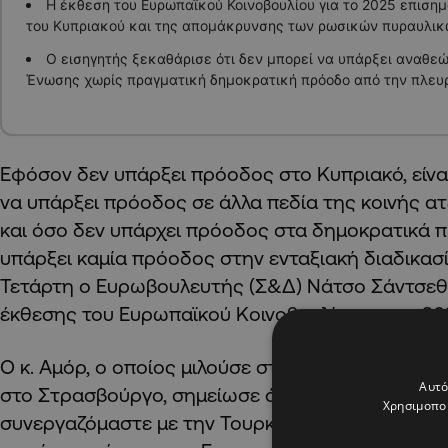
Η έκθεση του Ευρωπαϊκού Κοινοβουλίου για το 2025 επισημ
του Κυπριακού και της απομάκρυνσης των ρωσικών πυραυλι
Ο εισηγητής ξεκαθάρισε ότι δεν μπορεί να υπάρξει αναθε
Ένωσης χωρίς πραγματική δημοκρατική πρόοδο από την πλευρ
Εφόσον δεν υπάρξει πρόοδος στο Κυπριακό, είνα
να υπάρξει πρόοδος σε άλλα πεδία της κοινής α
και όσο δεν υπάρχει πρόοδος στα δημοκρατικά π
υπάρξει καμία πρόοδος στην ενταξιακή διαδικασ
Τετάρτη ο Ευρωβουλευτής (Σ&Δ) Νάτσο Σάντσεθ 
έκθεσης του Ευρωπαϊκού Κοινοβουλίου για το 202
Ο κ. Αμόρ, ο οποίος μιλούσε στο πλαίσιο συνέντε
Αυτό
στο Στρασβούργο, σημείωσε ότι οφείλουμε να βρ
Χρησιμοποι
συνεργαζόμαστε με την Τουρκία ως γείτονα και ε