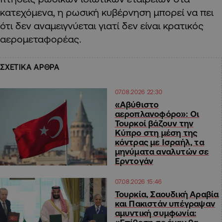
κατεχόμενα, η ρωσική κυβέρνηση μπορεί να πει
ότι δεν αναμειγνύεται γιατί δεν είναι κρατικός
αερομεταφορέας.
ΣΧΕΤΙΚΑ ΑΡΘΡΑ
07.08.2026 22:30
«Αβύθιστο
αεροπλανοφόρο»: Οι
Τουρκοί βάζουν την
Κύπρο στη μέση της
κόντρας με Ισραήλ, τα
μηνύματα αναλυτών σε
Ερντογάν
07.08.2026 15:46
Τουρκία, Σαουδική Αραβία
και Πακιστάν υπέγραψαν
αμυντική συμφωνία: