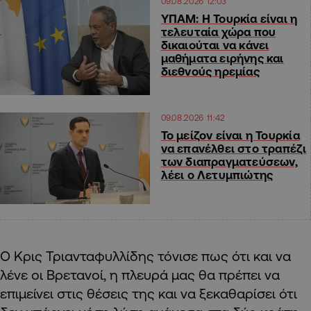
09.08.2026 12:03
ΥΠΑΜ: Η Τουρκία είναι η
τελευταία χώρα που
δικαιούται να κάνει
μαθήματα ειρήνης και
διεθνούς ηρεμίας
09.08.2026 11:42
Το μείζον είναι η Τουρκία
να επανέλθει στο τραπέζι
των διαπραγματεύσεων,
λέει ο Λετυμπιώτης
Ο Κρις Τριανταφυλλίδης τόνισε πως ότι και να
λένε οι Βρετανοί, η πλευρά μας θα πρέπει να
επιμείνει στις θέσεις της και να ξεκαθαρίσει ότι