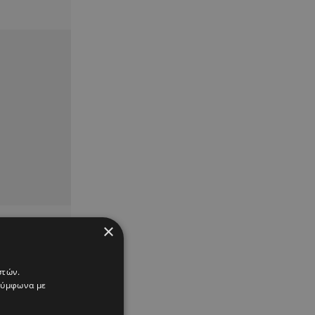
×
στών.
 σύμφωνα με