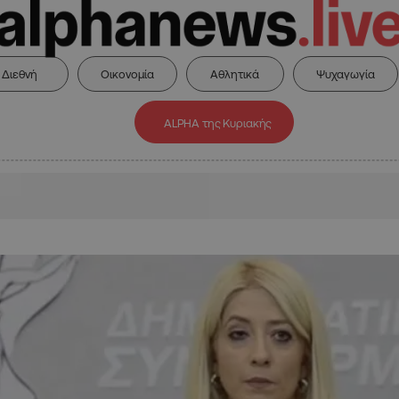
Διεθνή
Οικονομία
Αθλητικά
Ψυχαγωγία
ALPHA της Κυριακής