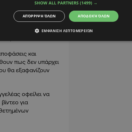
SHOW ALL PARTNERS
(1499) →
ιολογημένη
ΑΠΌΡΡΙΨΗ ΌΛΩΝ
ΑΠΟΔΟΧΉ ΌΛΩΝ
ς για τη διερεύνηση,
ΕΜΦΆΝΙΣΗ ΛΕΠΤΟΜΕΡΕΙΏΝ
ράσης:
αποφάσεις και
θουν πως δεν υπάρχει
ου θα εξαφανίζουν
γγελέας οφείλει να
βίντεο για
οθετημένων