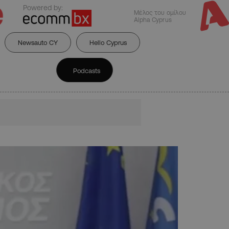
Powered by:
Μέλος του ομίλου
Alpha Cyprus
Newsauto CY
Hello Cyprus
Podcasts