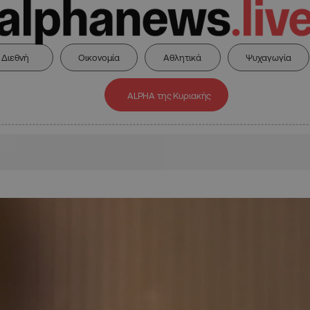
Διεθνή
Οικονομία
Αθλητικά
Ψυχαγωγία
ALPHA της Κυριακής