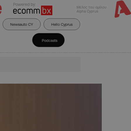
Powered by:
Μέλος του ομίλου
Alpha Cyprus
Newsauto CY
Hello Cyprus
Podcasts