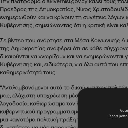
Την πλατφόρμα diakivernisi.gov.cy καλεί τους πολ
Πρόεδρος της Δημοκρατίας, Νίκος Χριστοδουλίδ
ενημερωθούν και να κρίνουν τη συνέπεια λόγων 
Κυβέρνησης, σημειώνοντας ότι η κριτική είναι κ
Σε βίντεο που ανάρτησε στα Μέσα Κοινωνικής Δ
της Δημοκρατίας αναφέρει ότι σε κάθε σύγχρονο
δικαιούνται να γνωρίζουν και να ενημερώνονται γι
Κυβέρνησης και, ειδικότερα, για όλα αυτά που ε
καθημερινότητά τους.
“Αντιλαμβανόμενοι αυτό το δικαίωμα των πολιτών,
μας, ελάχιστη υποχρέωση μέσα και στο πλαίσιο γι
λογοδοσία, καθιερώσαμε τον θεσμό της ετήσιας
κυβερνητικού προγραμματισμού, στην αρχή κάθε 
Αυτό
Χρησιμοποι
μια καινοτόμα πολιτική πράξη που προσφέρει στο
δυνατότητα να μάς παρακολουθεί, να μάς ελέγχει 