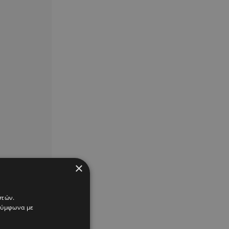
×
στών.
 σύμφωνα με