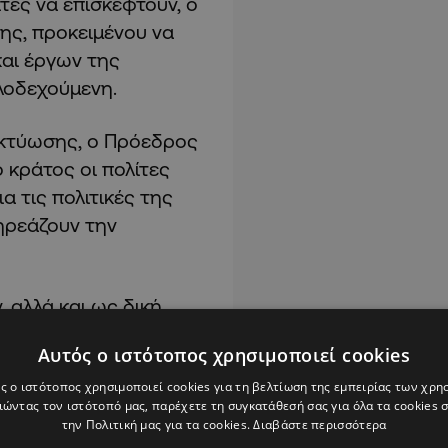
ίτες να επισκεφτούν, ο
ης, προκειμένου να
και έργων της
αλοδεχούμενη.
ικτύωσης, ο Πρόεδρος
 κράτος οι πολίτες
α τις πολιτικές της
πηρεάζουν την
 αλλά και ως δική
α διαφάνεια και
Αυτός ο ιστότοπος χρησιμοποιεί cookies
 παρουσίασης του
χρόνου. Πρόκειται για
ς ο ιστότοπος χρησιμοποιεί cookies για τη βελτίωση της εμπειρίας των χρη
ώντας τον ιστότοπό μας, παρέχετε τη συγκατάθεσή σας για όλα τα cookies
ν κάθε πολίτη τη
την Πολιτική μας για τα cookies.
Διαβάστε περισσότερα
και να μάς κρίνει