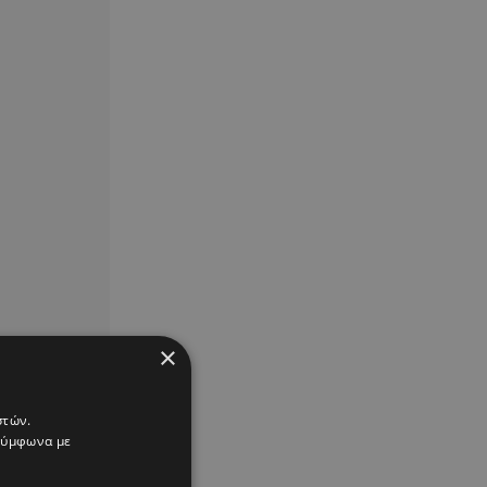
×
στών.
 σύμφωνα με