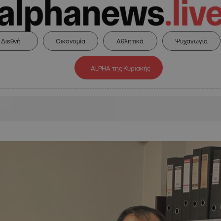
Διεθνή
Οικονομία
Αθλητικά
Ψυχαγωγία
ALPHA της Κυριακής