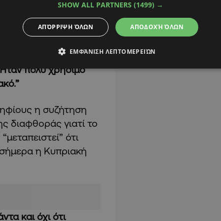
SHOW ALL PARTNERS
(1499) →
ΑΠΌΡΡΙΨΗ ΌΛΩΝ
ΑΠΟΔΟΧΉ ΌΛΩΝ
ΕΜΦΆΝΙΣΗ ΛΕΠΤΟΜΕΡΕΙΏΝ
 ποτέ και ήταν μια
. Ήταν πολύ χρήσιμο
ακό.”
ψηφίους η συζήτηση
ης διαφθοράς γιατί το
 “μεταπειστεί” ότι
ι σήμερα η Κυπριακή
τα και όχι ότι