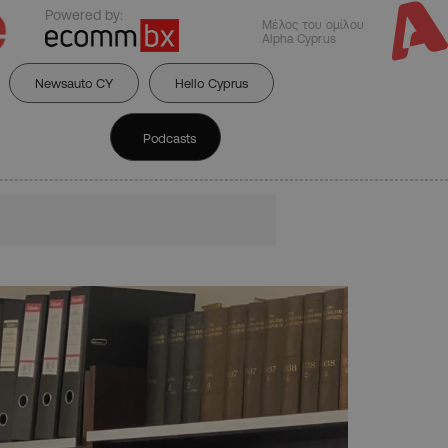
Powered by:
Μέλος του ομίλου
Alpha Cyprus
Newsauto CY
Hello Cyprus
Podcasts