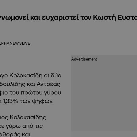
υγνωμονεί και ευχαριστεί τον Κωστή Ευστ
LPHANEWSLIVE
ργο Κολοκασίδη οι δύο
δουλίδης και Αντρέας
φιο του πρώτου γύρου
ε 1,33% των ψήφων.
ριος Κολοκασίδης
κε γύρω από τις
αφθοράς και