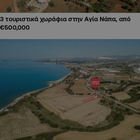
3 τουριστικά χωράφια στην Αγία Νάπα, από
€500,000