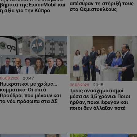
απέσυραν τη στήριξή τους
βήματα της ExxonMobil και
στο Θεμιστοκλέους
η αξία για την Κύπρο
20:47
06.08.2026
Ημικρατικοί με χρώμα…
20:15
06.08.2026
κομματικό: Οι επτά
Τρεις ανασχηματισμοί
Προέδροι που μένουν και
μέσα σε 3,5 χρόνια: Ποιοι
τα νέα πρόσωπα στα ΔΣ
ήρθαν, ποιοι έφυγαν και
ποιοι δεν άλλαξαν ποτέ