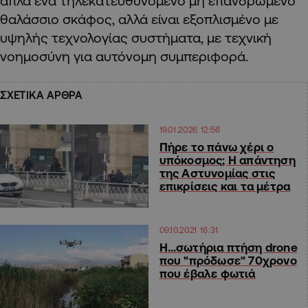
απλά ένα τηλεκατευθυνόμενο μη επανδρωμένο
θαλάσσιο σκάφος, αλλά είναι εξοπλισμένο με
υψηλής τεχνολογίας συστήματα, με τεχνική
νοημοσύνη για αυτόνομη συμπεριφορά.
ΣΧΕΤΙΚΑ ΑΡΘΡΑ
19.01.2026 12:56
Πήρε το πάνω χέρι ο
υπόκοσμος; Η απάντηση
της Αστυνομίας στις
επικρίσεις και τα μέτρα
09.10.2021 16:31
Η…σωτήρια πτήση drone
που "πρόδωσε" 70χρονο
που έβαλε φωτιά