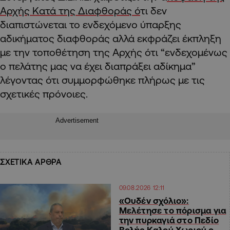
Αρχής Κατά της Διαφθοράς ό
τι δεν
διαπιστώνεται το ενδεχόμενο ύπαρξης
αδικήματος διαφθοράς αλλά εκφράζει έκπληξη
με την τοποθέτηση της Αρχής ότι “ενδεχομένως
ο πελάτης μας να έχει διαπράξει αδίκημα”
λέγοντας ότι συμμορφώθηκε πλήρως με τις
σχετικές πρόνοιες.
Advertisement
ΣΧΕΤΙΚΑ ΑΡΘΡΑ
09.08.2026 12:11
«Ουδέν σχόλιο»:
Μελέτησε το πόρισμα για
την πυρκαγιά στο Πεδίο
Βολής Καλού Χωριού ο