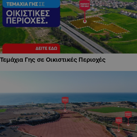
Τεμάχια Γης σε Οικιστικές Περιοχές