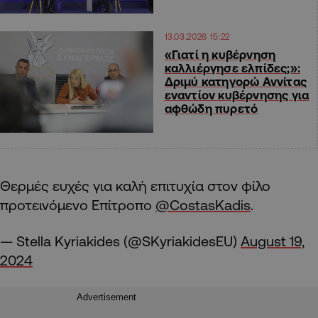
13.03.2026 15:22
«Γιατί η κυβέρνηση
καλλιέργησε ελπίδες;»:
Δριμύ κατηγορώ Αννίτας
εναντίον κυβέρνησης για
αφθώδη πυρετό
Θερμές ευχές για καλή επιτυχία στον φίλο
προτεινόμενο Επίτροπο
@CostasKadis
.
— Stella Kyriakides (@SKyriakidesEU)
August 19,
2024
Advertisement