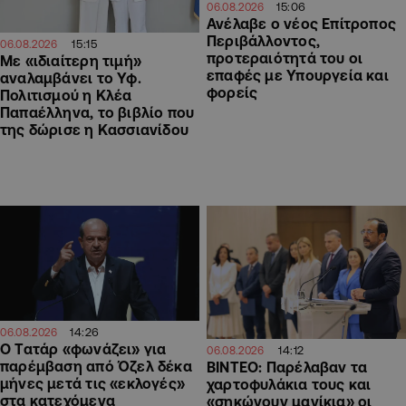
15:06
06.08.2026
Ανέλαβε ο νέος Επίτροπος
Περιβάλλοντος,
15:15
06.08.2026
προτεραιότητά του οι
Με «ιδιαίτερη τιμή»
επαφές με Υπουργεία και
αναλαμβάνει το Υφ.
φορείς
Πολιτισμού η Κλέα
Παπαέλληνα, το βιβλίο που
της δώρισε η Κασσιανίδου
14:26
06.08.2026
Ο Τατάρ «φωνάζει» για
14:12
06.08.2026
παρέμβαση από Όζελ δέκα
ΒΙΝΤΕΟ: Παρέλαβαν τα
μήνες μετά τις «εκλογές»
χαρτοφυλάκια τους και
στα κατεχόμενα
«σηκώνουν μανίκια» οι