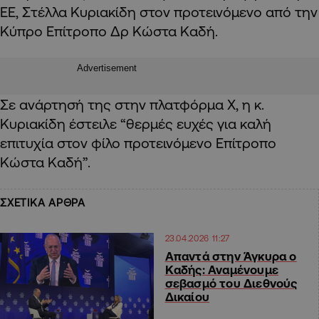
ΕΕ, Στέλλα Κυριακίδη στον προτεινόμενο από την
Κύπρο Επίτροπο Δρ Κώστα Καδή.
Advertisement
Σε ανάρτησή της στην πλατφόρμα Χ, η κ.
Κυριακίδη έστειλε “θερμές ευχές για καλή
επιτυχία στον φίλο προτεινόμενο Επίτροπο
Κώστα Καδή”.
ΣΧΕΤΙΚΑ ΑΡΘΡΑ
23.04.2026 11:27
Απαντά στην Άγκυρα ο
Καδής: Αναμένουμε
σεβασμό του Διεθνούς
Δικαίου