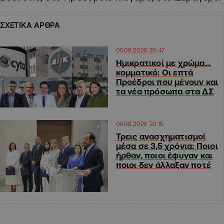
ΣΧΕΤΙΚΑ ΑΡΘΡΑ
06.08.2026 20:47
Ημικρατικοί με χρώμα…
κομματικό: Οι επτά
Προέδροι που μένουν και
τα νέα πρόσωπα στα ΔΣ
06.08.2026 20:15
Τρεις ανασχηματισμοί
μέσα σε 3,5 χρόνια: Ποιοι
ήρθαν, ποιοι έφυγαν και
ποιοι δεν άλλαξαν ποτέ