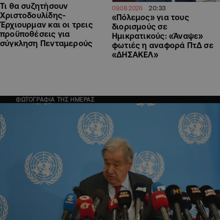
Τι θα συζητήσουν
20:33
09.08.2026
Χριστοδουλίδης-
«Πόλεμος» για τους
Έρχιουρμαν και οι τρεις
διορισμούς σε
προϋποθέσεις για
Ημικρατικούς: «Άναψε»
σύγκληση Πενταμερούς
φωτιές η αναφορά ΠτΔ σε
«ΔΗΣΑΚΕΛ»
ΦΩΤΟΓΡΑΦΙΑ ΤΗΣ ΗΜΕΡΑΣ