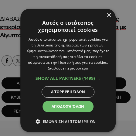
×
ΔΙΑΒΑΣΤΕ ΕΠΙΣΗΣ:
Η Λευκωσία απαντά στις
Αυτός ο ιστότοπος
επικρίσεις ψευδοκράτους για τη συμφωνία με
χρησιμοποιεί cookies
Αίγυπτο στο ΦΑ | AlphaNews
Αυτός ο ιστότοπος χρησιμοποιεί cookies για
τη βελτίωση της εμπειρίας των χρηστών.
Χρησιμοποιώντας τον ιστότοπό μας, παρέχετε
τη συγκατάθεσή σας για όλα τα cookies
Alpha Podcasts
σύμφωνα με την Πολιτική μας για τα cookies.
Διαβάστε περισσότερα
SHOW ALL PARTNERS
(1499) →
ΑΗΚ
ΓΕΝΝΗΤΡΙΕΣ
ΕΝΕΡΓΕΙΑ
ΑΠΌΡΡΙΨΗ ΌΛΩΝ
ΚΥΒΕΡΝΗΣΗ
ΟΙΚΟΝΟΜΙΑ
ΠΟΛΙΤΙΚΗ
ΑΠΟΔΟΧΉ ΌΛΩΝ
ΡΕΥΜΑ
ΕΜΦΆΝΙΣΗ ΛΕΠΤΟΜΕΡΕΙΏΝ
Advertisement