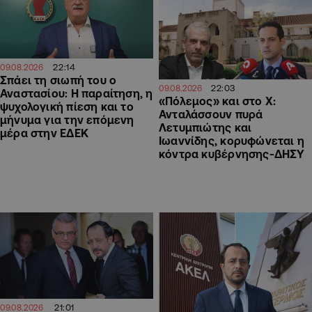
22:14
09.08.2026
Σπάει τη σιωπή του ο
22:03
09.08.2026
Αναστασίου: Η παραίτηση, η
«Πόλεμος» και στο Χ:
ψυχολογική πίεση και το
Ανταλάσσουν πυρά
μήνυμα για την επόμενη
Λετυμπιώτης και
μέρα στην ΕΔΕΚ
Ιωαννίδης, κορυφώνεται η
κόντρα κυβέρνησης-ΔΗΣΥ
21:01
09.08.2026