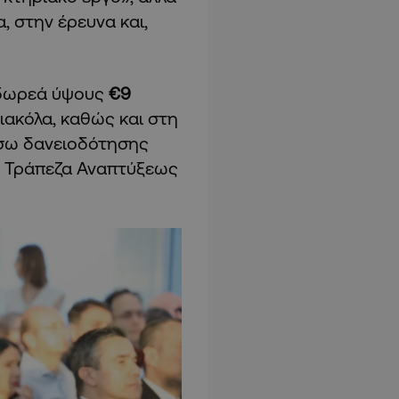
, στην έρευνα και,
η δωρεά ύψους
€9
ιακόλα, καθώς και στη
σω δανειοδότησης
ν Τράπεζα Αναπτύξεως