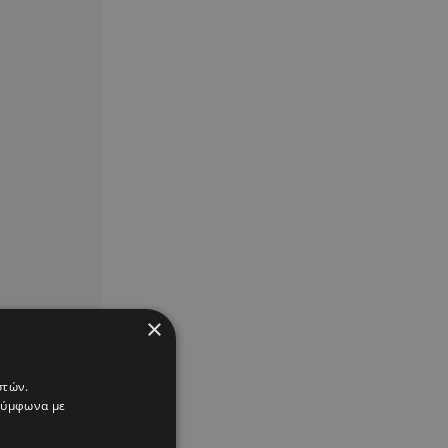
×
στών.
 σύμφωνα με