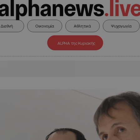
Διεθνή
Οικονομία
Αθλητικά
Ψυχαγωγία
ALPHA της Κυριακής