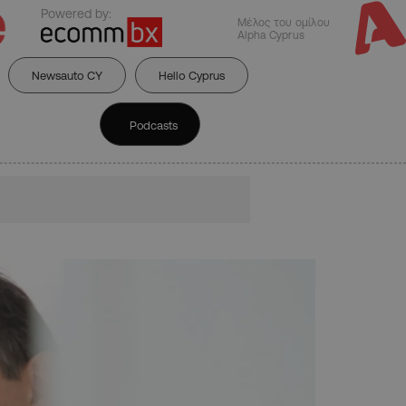
Powered by:
Μέλος του ομίλου
Alpha Cyprus
Newsauto CY
Hello Cyprus
Podcasts