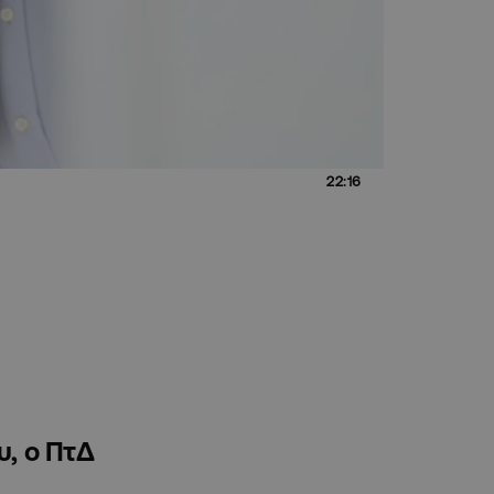
22:16
υ, ο ΠτΔ