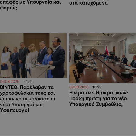
επαφές με Υπουργεία και
στα κατεχόμενα
φορείς
14:12
06.08.2026
ΒΙΝΤΕΟ: Παρέλαβαν τα
13:26
06.08.2026
Η ώρα των Ημικρατικών:
χαρτοφυλάκια τους και
Πράξη πρώτη για το νέο
«σηκώνουν μανίκια» οι
Υπουργικό Συμβούλιο;
νέοι Υπουργοί και
Υφυπουργοί