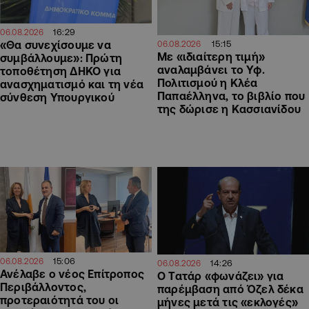
16:29
06.08.2026
«Θα συνεχίσουμε να
15:15
06.08.2026
Με «ιδιαίτερη τιμή»
συμβάλλουμε»: Πρώτη
αναλαμβάνει το Υφ.
τοποθέτηση ΔΗΚΟ για
Πολιτισμού η Κλέα
ανασχηματισμό και τη νέα
Παπαέλληνα, το βιβλίο που
σύνθεση Υπουργικού
της δώρισε η Κασσιανίδου
15:06
06.08.2026
14:26
06.08.2026
Ανέλαβε ο νέος Επίτροπος
Ο Τατάρ «φωνάζει» για
Περιβάλλοντος,
παρέμβαση από Όζελ δέκα
προτεραιότητά του οι
μήνες μετά τις «εκλογές»