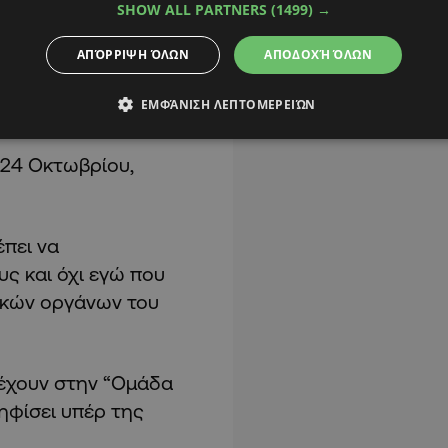
SHOW ALL PARTNERS
(1499) →
 ό,τι αφορά το
ποίο έχει ψηφιστεί
ΑΠΌΡΡΙΨΗ ΌΛΩΝ
ΑΠΟΔΟΧΉ ΌΛΩΝ
ιο συνέδριο μπορεί να
ΕΜΦΆΝΙΣΗ ΛΕΠΤΟΜΕΡΕΙΏΝ
ς 24 Οκτωβρίου,
έπει να
ς και όχι εγώ που
ικών οργάνων του
τέχουν στην “Ομάδα
ηφίσει υπέρ της