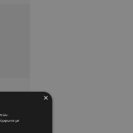
×
στών.
 σύμφωνα με