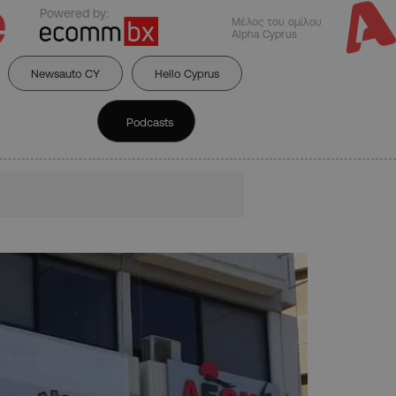
Powered by:
Μέλος του ομίλου
Alpha Cyprus
Newsauto CY
Hello Cyprus
Podcasts