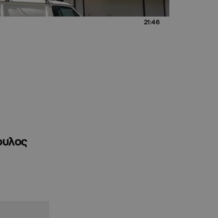
21:46
ουλος