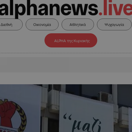
Διεθνή
Οικονομία
Αθλητικά
Ψυχαγωγία
ALPHA της Κυριακής