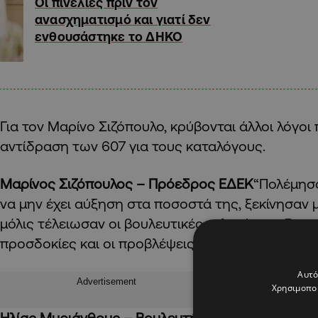
Οι πινελιές πριν τον
ανασχηματισμό και γιατί δεν
ενθουσάστηκε το ΔΗΚΟ
Για τον Μαρίνο Σιζόπουλο, κρύβονται άλλοι λόγοι
αντίδραση των 607 για τους καταλόγους.
Μαρίνος Σιζόπουλος – Πρόεδρος ΕΔΕΚ
“Πολέμησ
να μην έχει αύξηση στα ποσοστά της, ξεκίνησαν μ
μόλις τέλειωσαν οι βουλευτικές εκλογές και δεν 
προσδοκίες και οι προβλέψεις τους.”
Αυτό
Advertisement
Χρησιμοποι
Ηλίας Μυριάνθους – Βουλευτής ΕΔΕΚ
“Και δεν το