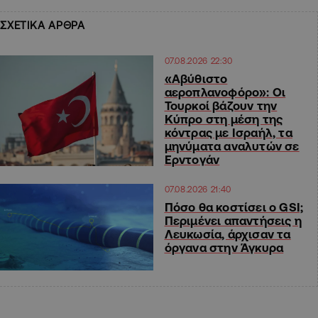
ΣΧΕΤΙΚΑ ΑΡΘΡΑ
07.08.2026 22:30
«Αβύθιστο
αεροπλανοφόρο»: Οι
Τουρκοί βάζουν την
Κύπρο στη μέση της
κόντρας με Ισραήλ, τα
μηνύματα αναλυτών σε
Ερντογάν
07.08.2026 21:40
Πόσο θα κοστίσει ο GSI;
Περιμένει απαντήσεις η
Λευκωσία, άρχισαν τα
όργανα στην Άγκυρα