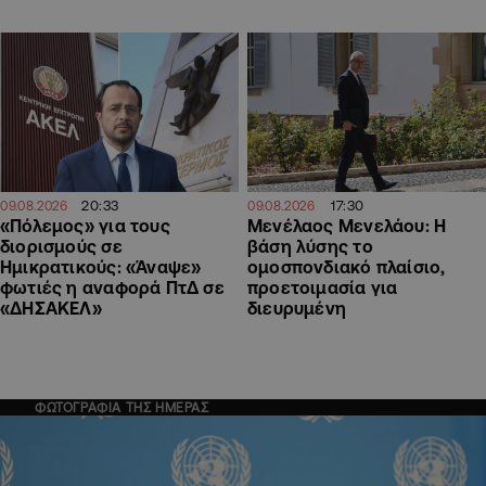
20:33
17:30
09.08.2026
09.08.2026
«Πόλεμος» για τους
Μενέλαος Μενελάου: Η
διορισμούς σε
βάση λύσης το
Ημικρατικούς: «Άναψε»
ομοσπονδιακό πλαίσιο,
φωτιές η αναφορά ΠτΔ σε
προετοιμασία για
«ΔΗΣΑΚΕΛ»
διευρυμένη
ΦΩΤΟΓΡΑΦΙΑ ΤΗΣ ΗΜΕΡΑΣ