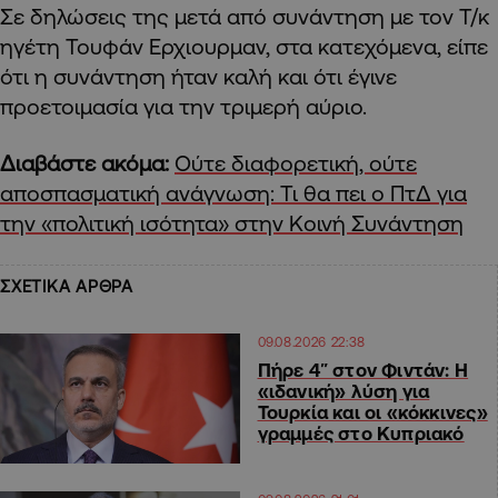
Σε δηλώσεις της μετά από συνάντηση με τον Τ/κ
ηγέτη Τουφάν Ερχιουρμαν, στα κατεχόμενα, είπε
ότι η συνάντηση ήταν καλή και ότι έγινε
προετοιμασία για την τριμερή αύριο.
Διαβάστε ακόμα:
Ούτε διαφορετική, ούτε
αποσπασματική ανάγνωση: Τι θα πει ο ΠτΔ για
την «πολιτική ισότητα» στην Κοινή Συνάντηση
ΣΧΕΤΙΚΑ ΑΡΘΡΑ
09.08.2026 22:38
Πήρε 4″ στον Φιντάν: Η
«ιδανική» λύση για
Τουρκία και οι «κόκκινες»
γραμμές στο Κυπριακό