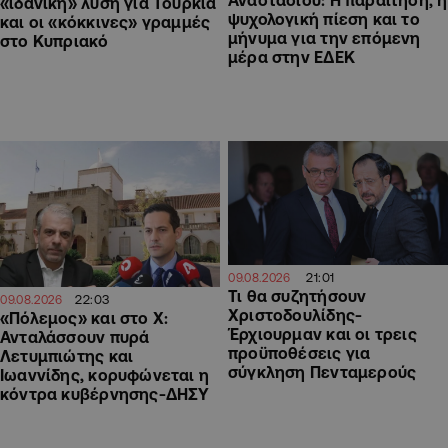
«ιδανική» λύση για Τουρκία
ψυχολογική πίεση και το
και οι «κόκκινες» γραμμές
μήνυμα για την επόμενη
στο Κυπριακό
μέρα στην ΕΔΕΚ
21:01
09.08.2026
Τι θα συζητήσουν
22:03
09.08.2026
Χριστοδουλίδης-
«Πόλεμος» και στο Χ:
Έρχιουρμαν και οι τρεις
Ανταλάσσουν πυρά
προϋποθέσεις για
Λετυμπιώτης και
σύγκληση Πενταμερούς
Ιωαννίδης, κορυφώνεται η
κόντρα κυβέρνησης-ΔΗΣΥ