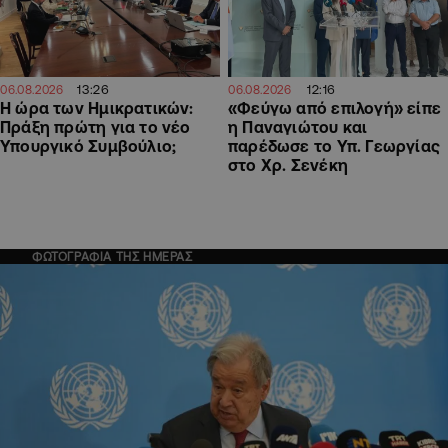
13:26
12:16
06.08.2026
06.08.2026
Η ώρα των Ημικρατικών:
«Φεύγω από επιλογή» είπε
Πράξη πρώτη για το νέο
η Παναγιώτου και
Υπουργικό Συμβούλιο;
παρέδωσε το Υπ. Γεωργίας
στο Χρ. Σενέκη
ΦΩΤΟΓΡΑΦΙΑ ΤΗΣ ΗΜΕΡΑΣ