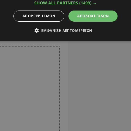
 του ΕΛΚ ως προς την
SHOW ALL PARTNERS
(1499) →
θώς και τη
ΑΠΌΡΡΙΨΗ ΌΛΩΝ
ΑΠΟΔΟΧΉ ΌΛΩΝ
για διορισμό νέου
ε να διασφαλιστεί η
ΕΜΦΆΝΙΣΗ ΛΕΠΤΟΜΕΡΕΙΏΝ
ς στη διαδικασία.