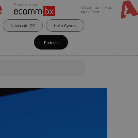
Powered by:
Μέλος του ομίλου
Alpha Cyprus
Newsauto CY
Hello Cyprus
Podcasts