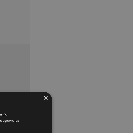
×
στών.
 σύμφωνα με