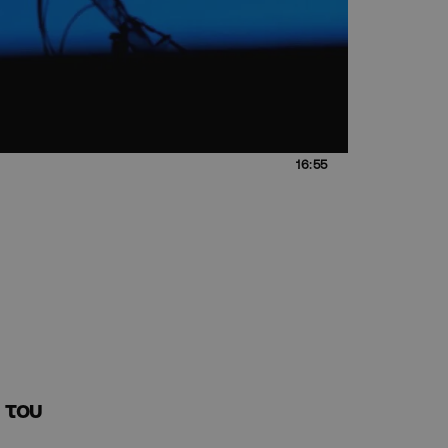
16:55
 του