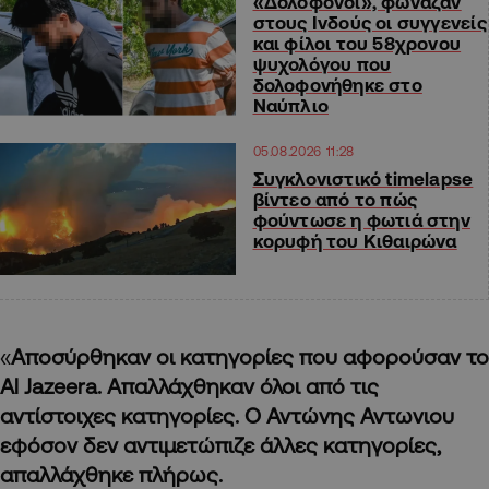
«Δολοφόνοι», φώναζαν
στους Ινδούς οι συγγενείς
και φίλοι του 58χρονου
ψυχολόγου που
δολοφονήθηκε στο
Ναύπλιο
05.08.2026 11:28
Συγκλονιστικό timelapse
βίντεο από το πώς
φούντωσε η φωτιά στην
κορυφή του Κιθαιρώνα
«
Αποσύρθηκαν οι κατηγορίες που αφορούσαν το
Al Jazeera. Απαλλάχθηκαν όλοι από τις
αντίστοιχες κατηγορίες. Ο Αντώνης Αντωνιου
εφόσον δεν αντιμετώπιζε άλλες κατηγορίες,
απαλλάχθηκε πλήρως.