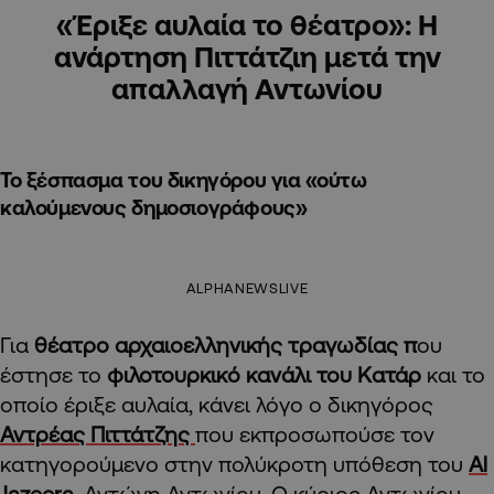
«Έριξε αυλαία το θέατρο»: Η
ανάρτηση Πιττάτζιη μετά την
απαλλαγή Αντωνίου
Το ξέσπασμα του δικηγόρου για «ούτω
καλούμενους δημοσιογράφους»
ALPHANEWSLIVE
Για
θέατρο αρχαιοελληνικής τραγωδίας π
ου
έστησε το
φιλοτουρκικό κανάλι του Κατάρ
και το
οποίο έριξε αυλαία, κάνει λόγο ο δικηγόρος
Αντρέας Πιττάτζης
που εκπροσωπούσε τον
κατηγορούμενο στην πολύκροτη υπόθεση του
Al
Jazeera,
Αντώνη Αντωνίου. O κύριος Αντωνίου