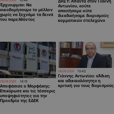
15:49
08.08.2026
ΔΗΣΥ: Απαντά στον Γιάννη
Έρχιουρμαν: Να
Αντωνίου, «ούτε
οικοδομήσουμε το μέλλον
απαιτήσαμε ούτε
χωρίς να ξεχνάμε τα δεινά
διεκδικήσαμε διορισμούς
του παρελθόντος
κομματικών στελεχών»
13:42
08.08.2026
Γιάννης Αντωνίου: «Άδικη
και αδικαιολόγητη» η
14:13
08.08.2026
κριτική για τους διορισμούς
Αποφάσισε ο Μορφάκης:
Επικύρωσε και τις τέσσερις
υποψηφιότητες για την
Προεδρία της ΕΔΕΚ