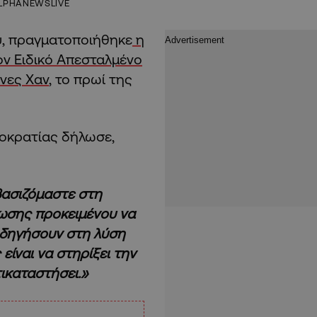
LPHANEWSLIVE
ύ, πραγματοποιήθηκε
η
ν Ειδικό Απεσταλμένο
άνες Χαν
, το πρωί της
μοκρατίας δήλωσε,
βασιζόμαστε στη
νωσης προκειμένου να
οδηγήσουν στη λύση
ίναι να στηρίξει την
ικαταστήσει.»