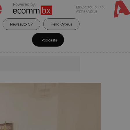
Powered by:
Μέλος του ομίλου
Alpha Cyprus
Newsauto CY
Hello Cyprus
Podcasts