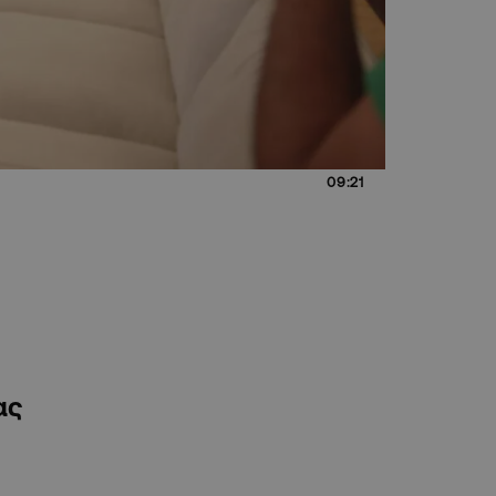
09:21
ας