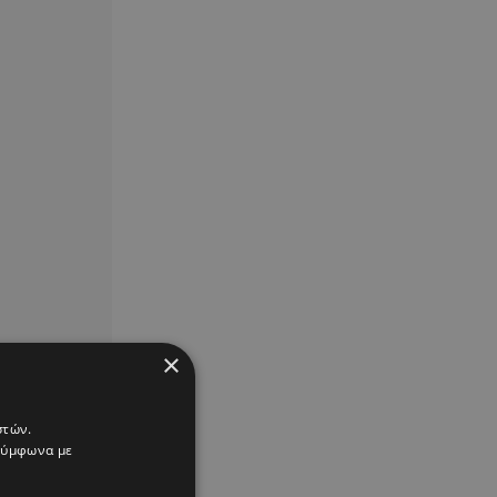
×
στών.
 σύμφωνα με