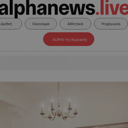
Διεθνή
Οικονομία
Αθλητικά
Ψυχαγωγία
ALPHA της Κυριακής