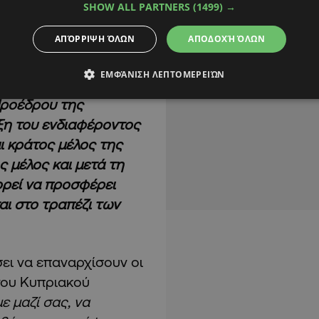
SHOW ALL PARTNERS
(1499) →
αθέτει τα εργαλεία
ΑΠΌΡΡΙΨΗ ΌΛΩΝ
ΑΠΟΔΟΧΉ ΌΛΩΝ
λα τα εμπλεκόμενα
ΕΜΦΆΝΙΣΗ ΛΕΠΤΟΜΕΡΕΙΏΝ
Προέδρου της
ιξη του ενδιαφέροντος
αι κράτος μέλος της
ς μέλος και μετά τη
ορεί να προσφέρει
αι στο τραπέζι των
ει να επαναρχίσουν οι
του Κυπριακού
ε μαζί σας, να