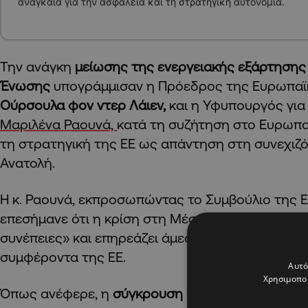
αναγκαία για την ασφάλεια και τη στρατηγική αυτονομία.
Την ανάγκη
μείωσης της ενεργειακής εξάρτησης
Ένωσης
υπογράμμισαν η Πρόεδρος της Ευρωπαϊ
Ούρσουλα φον ντερ Λάιεν,
και η Υφυπουργός για
Μαριλένα Ραουνά,
κατά τη συζήτηση στο Ευρωπα
τη στρατηγική της ΕΕ ως απάντηση στη συνεχιζ
Ανατολή.
Η κ. Ραουνά, εκπροσωπώντας το Συμβούλιο της 
επεσήμανε ότι η κρίση στη Μέση Ανατολή «φέρει
συνέπειες» και επηρεάζει άμεσα το περιβάλλον α
συμφέροντα της ΕΕ.
Αυτό
Χρησιμοποι
Όπως ανέφερε, η
σύγκρουση
«δεν είναι ούτε αφ