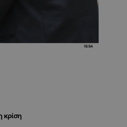
15:54
η κρίση