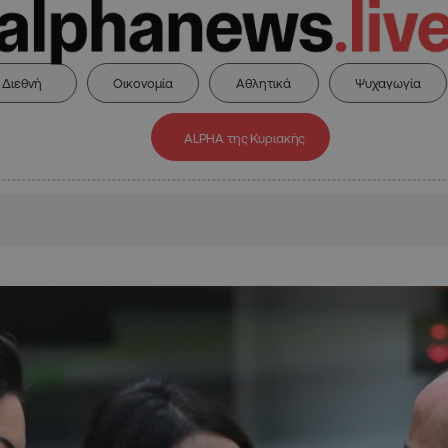
Διεθνή
Οικονομία
Αθλητικά
Ψυχαγωγία
ALPHA της Κυριακής