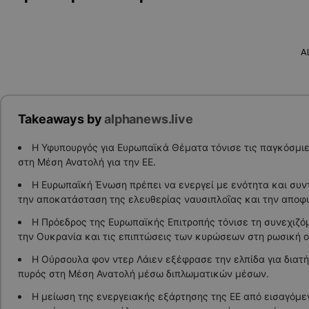
A
Takeaways by
alphanews.live
Η Υφυπουργός για Ευρωπαϊκά Θέματα τόνισε τις παγκόσμιε
στη Μέση Ανατολή για την ΕΕ.
Η Ευρωπαϊκή Ένωση πρέπει να ενεργεί με ενότητα και συν
την αποκατάσταση της ελευθερίας ναυσιπλοΐας και την αποφ
Η Πρόεδρος της Ευρωπαϊκής Επιτροπής τόνισε τη συνεχιζόμ
την Ουκρανία και τις επιπτώσεις των κυρώσεων στη ρωσική ο
Η Ούρσουλα φον ντερ Λάιεν εξέφρασε την ελπίδα για διατ
πυρός στη Μέση Ανατολή μέσω διπλωματικών μέσων.
Η μείωση της ενεργειακής εξάρτησης της ΕΕ από εισαγόμε