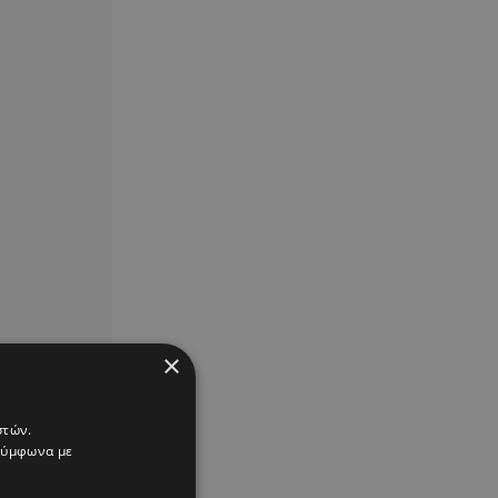
×
στών.
 σύμφωνα με