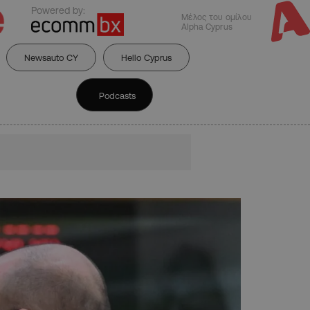
Powered by:
Μέλος του ομίλου
Alpha Cyprus
Newsauto CY
Hello Cyprus
Podcasts